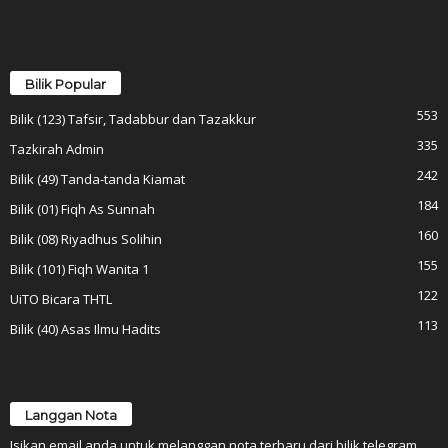
Bilik Popular
553
Bilik (123) Tafsir, Tadabbur dan Tazakkur
335
Tazkirah Admin
242
Bilik (49) Tanda-tanda Kiamat
184
Bilik (01) Fiqh As Sunnah
160
Bilik (08) Riyadhus Solihin
155
Bilik (101) Fiqh Wanita 1
122
UiTO Bicara THTL
113
Bilik (40) Asas Ilmu Hadits
Langgan Nota
Isikan email anda untuk melanggan nota terbaru dari bilik telegram.