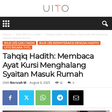
U
i
T
O
Utama
Bilik (03) Ilmu Hadis
Tahqiq Hadith: Membaca Ayat Kursi Menghalang
Syaitan Masuk Rumah
BILIK (03) ILMU HADIS
BILIK (35) BERINTERAKSI DENGAN HADITH
UITO BICARA THTL
Tahqiq Hadith: Membaca
Ayat Kursi Menghalang
Syaitan Masuk Rumah
Oleh
Norsiah M
-
August 6, 2025
52
0