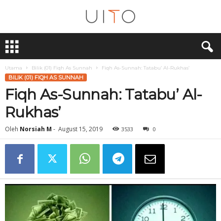
U
i
T
O
Utama
Bilik (01) Fiqh As Sunnah
Fiqh As-Sunnah: Tatabu’ Al-Rukhas’
BILIK (01) FIQH AS SUNNAH
Fiqh As-Sunnah: Tatabu’ Al-
Rukhas’
Oleh
Norsiah M
-
August 15, 2019
3533
0