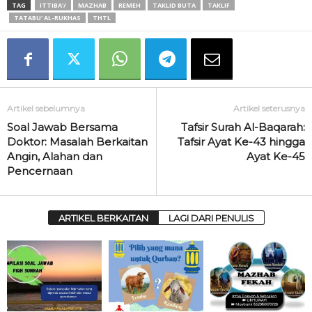
TAG
ITTIBA'/
MAZHAB
REMEH
TAKLID BUTA
TAKLIF
TATABU' AL-RUKHAS
THTL
Artikel sebelumnya
Artikel seterusnya
Soal Jawab Bersama
Tafsir Surah Al-Baqarah:
Doktor: Masalah Berkaitan
Tafsir Ayat Ke-43 hingga
Angin, Alahan dan
Ayat Ke-45
Pencernaan
ARTIKEL BERKAITAN
LAGI DARI PENULIS