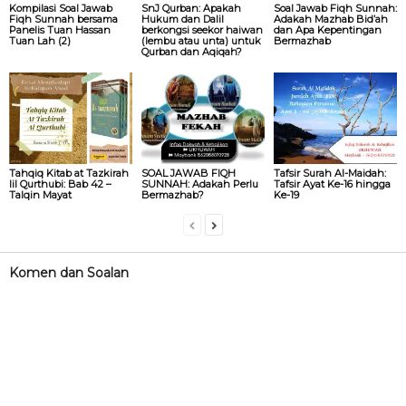
Kompilasi Soal Jawab
SnJ Qurban: Apakah
Soal Jawab Fiqh Sunnah:
Fiqh Sunnah bersama
Hukum dan Dalil
Adakah Mazhab Bid’ah
Panelis Tuan Hassan
berkongsi seekor haiwan
dan Apa Kepentingan
Tuan Lah (2)
(lembu atau unta) untuk
Bermazhab
Qurban dan Aqiqah?
Tahqiq Kitab at Tazkirah
SOAL JAWAB FIQH
Tafsir Surah Al-Maidah:
lil Qurthubi: Bab 42 –
SUNNAH: Adakah Perlu
Tafsir Ayat Ke-16 hingga
Talqin Mayat
Bermazhab?
Ke-19
Komen dan Soalan