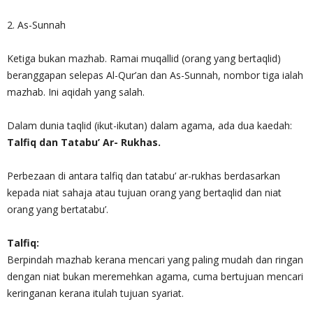
2. As-Sunnah
Ketiga bukan mazhab. Ramai muqallid (orang yang bertaqlid)
beranggapan selepas Al-Qur’an dan As-Sunnah, nombor tiga ialah
mazhab. Ini aqidah yang salah.
Dalam dunia taqlid (ikut-ikutan) dalam agama, ada dua kaedah:
Talfiq dan Tatabu’ Ar- Rukhas.
Perbezaan di antara talfiq dan tatabu’ ar-rukhas berdasarkan
kepada niat sahaja atau tujuan orang yang bertaqlid dan niat
orang yang bertatabu’.
Talfiq:
Berpindah mazhab kerana mencari yang paling mudah dan ringan
dengan niat bukan meremehkan agama, cuma bertujuan mencari
keringanan kerana itulah tujuan syariat.