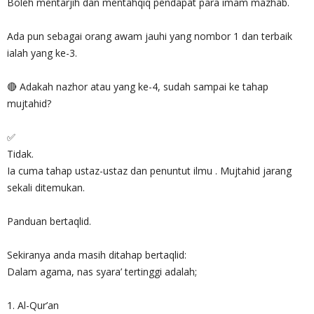
Boleh mentarjih dan mentahqiq pendapat para imam mazhab.
Ada pun sebagai orang awam jauhi yang nombor 1 dan terbaik
ialah yang ke-3.
🔴 Adakah nazhor atau yang ke-4, sudah sampai ke tahap
mujtahid?
✅
Tidak.
Ia cuma tahap ustaz-ustaz dan penuntut ilmu . Mujtahid jarang
sekali ditemukan.
Panduan bertaqlid.
Sekiranya anda masih ditahap bertaqlid:
Dalam agama, nas syara’ tertinggi adalah;
1. Al-Qur’an