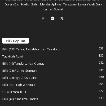
Quran Dan Hadith Sahih Melalui Aplikasi Telegram, Laman Web Dan
Laman Sosial
Bilik Popular
553
Bilik (123) Tafsir, Tadabbur dan Tazakkur
335
Tazkirah Admin
242
Bilik (49) Tanda-tanda Kiamat
184
Bilik (01) Fiqh As Sunnah
160
Bilik (08) Riyadhus Solihin
155
Bilik (101) Fiqh Wanita 1
122
UiTO Bicara THTL
113
Bilik (40) Asas Ilmu Hadits