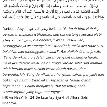
رَسُوْلُ اللهِ صلى الله عليه و سلم : إِنمَّاَ ذَلِكَ عِرْقٌ وَ لَيْسَتْ بِاْلحَيْضَةِ فَإِذَا
أَقْبَلَتِ اْلحَيْضَةُ فَدَعِي الصَّلاَةَ وَ إِذَا أَدْبَرَتْ فَاغْسِلِيْ عَنْكِ أَثَرَ الدَّمِ وَ تَوَضَّئِيْ
فَإِنمَّاَ ذَلِكَ عِرْقٌ وَ لَيْسَتْ بِاْلحَيْضَةِ قِيْلَ لَهُ: فَاْلغُسْلُ؟ قَالَ: ذَلِكَ لاَ يَشُكُّ فِيْهِ أَحَدٌ
Daripada Aisyah رضي الله عنها berkata,
“Fatimah binti Hubaisy
pernah mengalami istihadhah, lalu dia bertanya kepada Nabi
صلى الله عليه وسلم, dia berkata, “ Wahai Rasulullah,
sesungguhnya aku mengalami istihadhah, maka aku tidak suci,
bolehkah aku meninggalkan salat?”. Rasulullah ﷺ menjawab,
“Yang demikian itu adalah cairan penyakit bukannya haidh,
maka jika datang waktu haidh tinggalkanlah salat dan apabila
telah berlalu maka cucilah kesan darah darimu dan
berwudhu’lah. Yang demikian itu hanyalah cairan penyakit dan
bukannya haidh”. Ditanyakan kepadanya, “Kalau mandi
bagaimana?”. Beliau menjawab, “hal tersebut, tiada
seseorangpun yang ragu tentangnya”.
[HR An-Nasa’i: I/ 124. Berkata Asy-Syaikh Al-Albani: Sahih
isnadnya].