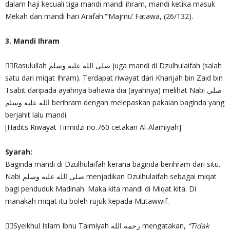
dalam haji kecuali tiga mandi mandi ihram, mandi ketika masuk
Mekah dan mandi hari Arafah.”‘Majmu’ Fatawa, (26/132).
3. Mandi Ihram
✍🏻Rasulullah صلى الله عليه وسلم juga mandi di Dzulhulaifah (salah
satu dari miqat Ihram). Terdapat riwayat dari Kharijah bin Zaid bin
Tsabit daripada ayahnya bahawa dia (ayahnya) melihat Nabi صلى
الله عليه وسلم berihram dengan melepaskan pakaian baginda yang
berjahit lalu mandi.
[Hadits Riwayat Tirmidzi no.760 cetakan Al-Alamiyah]
Syarah:
Baginda mandi di Dzulhulaifah kerana baginda berihram dari situ.
Nabi صلى الله عليه وسلم menjadikan Dzulhulaifah sebagai miqat
bagi penduduk Madinah. Maka kita mandi di Miqat kita. Di
manakah miqat itu boleh rujuk kepada Mutawwif.
✍🏻Syeikhul Islam Ibnu Taimiyah رحمه الله mengatakan,
“Tidak