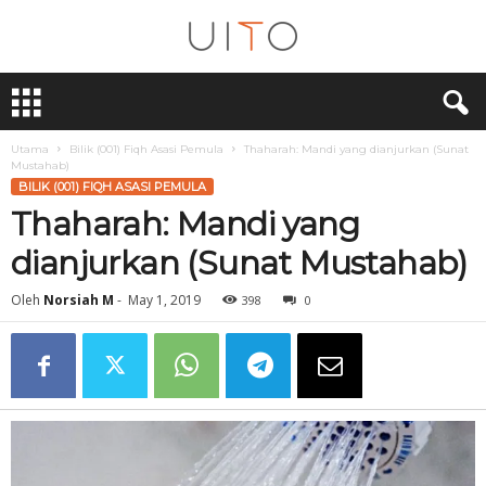
U
i
T
O
Utama
Bilik (001) Fiqh Asasi Pemula
Thaharah: Mandi yang dianjurkan (Sunat
Mustahab)
BILIK (001) FIQH ASASI PEMULA
Thaharah: Mandi yang
dianjurkan (Sunat Mustahab)
Oleh
Norsiah M
-
May 1, 2019
398
0