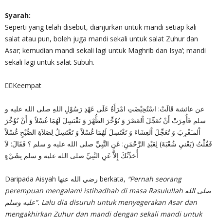
Syarah:
Seperti yang telah disebut, dianjurkan untuk mandi setiap kali
salat atau pun, boleh juga mandi sekali untuk salat Zuhur dan
Asar; kemudian mandi sekali lagi untuk Maghrib dan Isya’; mandi
sekali lagi untuk salat Subuh.
✍🏻Keempat
عن عائشة قَالَتْ: اسْتُحِيْضَتِ امْرَأَةٌ عَلَى عَهْدِ رَسُوْلِ اللهِ صلى الله عليه و
سلم فَأُمِرَتْ أَنْ تُعَجِّلَ اْلعَصْرَ وَ تُؤَخِّرَ الظُّهْرَ وَ تَغْتَسِلَ لَهُمَا غُسْلاً وَ أَنْ تُؤَخِّرَ
اْلمـَغْرِبَ وَ تُعَجِّلَ اْلعِشَاءَ وَ تَغْتَسِلَ لَهُمَا غُسْلاً وَ تَغْتَسِلُ لِصَلاَةِ الصُّبْحِ غُسْلاً
فَقُلْتُ (يَعْنيِ شُعْبَةَ) لِعَبْدِ الرَّحْمَنِ: عَنِ النَّبِيِّ صلى الله عليه و سلم ؟ فَقَالَ: لاَ
أُحَدِّثُكَ إِلاَّ عَنِ النَّبِيِّ صلى الله عليه و سلم بِشَيْءٍ
Daripada Aisyah رضي الله عنها berkata,
“Pernah seorang
perempuan mengalami istihadhah di masa Rasulullah صلى الله
عليه وسلم”. Lalu dia disuruh untuk menyegerakan Asar dan
mengakhirkan Zuhur dan mandi dengan sekali mandi untuk