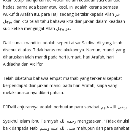
hadas, sama ada besar atau kecil. Ini adalah kerana semasa
wukuf di Arafah itu, para Haji sedang berzikir kepada Allah عز
وجل, dan kita telah tahu bahawa kita dianjurkan dalam keadaan
suci ketika mengingat Allah عز وجل.
Dalil sunat mandi ini adalah seperti atsar Saidina Ali yang telah
disebut di atas. Tidak harus melakukannya. Namun, mandi yang
diharuskan ialah mandi pada hari Jumaat, hari Arafah, hari
Aidiladha dan Aidilfitri.
Telah diketahui bahawa empat mazhab yang terkenal sepakat
berpendapat dianjurkan mandi pada hari Arafah, siapa yang
melaksanakannya diberi pahala.
✍🏻Dalil anjurannya adalah perbuatan para sahabat رضي الله عنهم.
Syeikhul Islam Ibnu Taimiyah رحمه الله mengatakan, “Tidak dinukil
baik daripada Nabi صلى الله عليه وسلم mahupun dari para sahabat