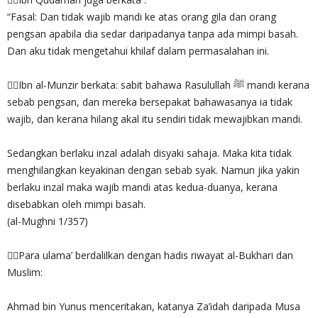
“Fasal: Dan tidak wajib mandi ke atas orang gila dan orang
pengsan apabila dia sedar daripadanya tanpa ada mimpi basah.
Dan aku tidak mengetahui khilaf dalam permasalahan ini.
✍🏻Ibn al-Munzir berkata: sabit bahawa Rasulullah ﷺ mandi kerana
sebab pengsan, dan mereka bersepakat bahawasanya ia tidak
wajib, dan kerana hilang akal itu sendiri tidak mewajibkan mandi.
Sedangkan berlaku inzal adalah disyaki sahaja. Maka kita tidak
menghilangkan keyakinan dengan sebab syak. Namun jika yakin
berlaku inzal maka wajib mandi atas kedua-duanya, kerana
disebabkan oleh mimpi basah.
(al-Mughni 1/357)
✍🏻Para ulama’ berdalilkan dengan hadis riwayat al-Bukhari dan
Muslim:
Ahmad bin Yunus menceritakan, katanya Za’idah daripada Musa