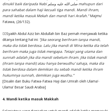
dinukil baik daripada Nabi صلى الله عليه وسلم mahupun dari
para sahabat dalam haji kecuali tiga mandi. Mandi ihram,
mandi ketika masuk Mekah dan mandi hari Arafah.”
Majmu’
Fatawa, (26/132).
✍🏻Syaikh Abdul Aziz bin Abdullah bin Baz pernah menjawab ketika
ditanya tentang hal ini:
“Jika seorang berihram tanpa mandi,
maka dia tidak berdosa. Lalu jika mandi di Mina ketika dia telah
berihram maka juga tidak mengapa. Tetapi yang utama dan
sunnah adalah jika dia mandi sebelum ihram. Jika tidak mandi
(ihram tanpa mandi) atau hanya berwudhu’ sahaja, maka dia
tidak berdosa dalam demikian itu sebab mandi ketika ihram
hukumnya sunnah, demikian juga wudhu.”
[Disalin dari Buku Fatwa-Fatwa Haji dan Umrah oleh Ulama’-
Ulama’ Besar Saudi Arabia]
4. Mandi ketika masuk Makkah
Selanjutnya yang dianjurkan untuk mandi adalah ketika memasuki