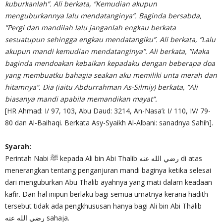
kuburkanlah”. Ali berkata, “Kemudian akupun
menguburkannya lalu mendatanginya”. Baginda bersabda,
”Pergi dan mandilah lalu janganlah engkau berkata
sesuatupun sehingga engkau mendatangiku”. Ali berkata, ”Lalu
akupun mandi kemudian mendatanginya”. Ali berkata, ”Maka
baginda mendoakan kebaikan kepadaku dengan beberapa doa
yang membuatku bahagia seakan aku memiliki unta merah dan
hitamnya”. Dia (iaitu Abdurrahman As-Silmiy) berkata, ”Ali
biasanya mandi apabila memandikan mayat”.
[HR Ahmad: I/ 97, 103, Abu Daud: 3214, An-Nasa’i: I/ 110, IV/ 79-
80 dan Al-Baihaqi. Berkata Asy-Syaikh Al-Albani: sanadnya Sahih].
Syarah:
Perintah Nabi ﷺ kepada Ali bin Abi Thalib رضي الله عنه di atas
menerangkan tentang penganjuran mandi baginya ketika selesai
dari menguburkan Abu Thalib ayahnya yang mati dalam keadaan
kafir. Dan hal inipun berlaku bagi semua umatnya kerana hadith
tersebut tidak ada pengkhususan hanya bagi Ali bin Abi Thalib
رضي الله عنه sahaja.