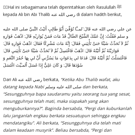
✍🏻Hal ini sebagaimana telah diperintahkan oleh Rasulullah ﷺ
kepada Ali bin Abi Thalib رضي الله عنه di dalam hadith berikut,
عن علي رضي الله عنه قَالَ: َلمــَّا تُوُفِّيَ أَبُوْ طَالِبٍ أَتَيْتُ النَّبيَّ صلى الله عليه
و سلم فَقُلْتُ: إِنَّ عَمَّكَ الشَّيْخَ الضَّالَّ قَدْ مَاتَ فَمَنْ يُوَارِيْهِ قَالَ: اذْهَبْ فَوَارِهِ
ثُمَّ لاَ تُحَدِّثْ شَيْئًا حَتىَّ تَأْتِيَنيِ فَقَالَ: إِنَّهُ مَاتَ مُشْرِكًا فَقَالَ: اذْهَبْ فَوَارِهِ قَالَ:
فَوَارَيْتُهُ ثُمَّ أَتَيْتُهُ قَالَ: اذْهَبْ فَاغْتَسِلْ ثُمَّ لاَ تُحَدِّثْ شَيْئًا حَتىَّ تَأْتِيَنيِ قَالَ:
فَاغْتَسَلْتُ ثُمَّ أَتَيْتُهُ قَالَ: فَدَعَا لىِ بِدَعَوَاتٍ مَا يَسُرُّنيِ أَنَّ ليِ بِهَا حُمُرَ النَّعَمِ وَ
سُوْدَهَا قَالَ: وَ كَانَ عَلِيٌّ إِذَا غَسَلَ اْلمـَيِّتَ اغْتَسَلَ
Dari Ali رضي الله عنه berkata,
“Ketika Abu Thalib wafat, aku
datang kepada Nabi صلى الله عليه وسلم dan berkata,
“Sesungguhnya bapa saudaramu yaitu seorang tua yang sesat,
sesungguhnya telah mati, maka siapakah yang akan
menguburkannya?”. Baginda bersabda, “Pergi dan kuburkanlah
lalu janganlah engkau berkata sesuatupun sehingga engkau
mendatangiku”. Ali berkata, “Sesungguhnya dia telah mati
dalam keadaan musyrik”. Beliau bersabda, “Pergi dan