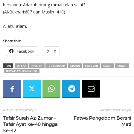
bersabda: Adakah orang ramai telah salat?
(Al-Bukhari:687 dan Muslim:418)
Allahu a’lam.
Share this:
Facebook
X
TAG
ATSAR
HADITH
ISTIHADHAH
MANDI
PENGSAN
SALAT
SUNAT
USTAZ AZLIZAN NUEQ
Artikel sebelumnya
Artikel seterusnya
Tafsir Surah Az-Zumar –
Fatwa Pengebom Berani
Tafsir Ayat ke-40 hingga
Mati
ke-42