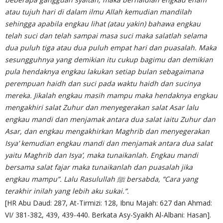
atau tujuh hari di dalam ilmu Allah kemudian mandilah
sehingga apabila engkau lihat (atau yakin) bahawa engkau
telah suci dan telah sampai masa suci maka salatlah selama
dua puluh tiga atau dua puluh empat hari dan puasalah. Maka
sesungguhnya yang demikian itu cukup bagimu dan demikian
pula hendaknya engkau lakukan setiap bulan sebagaimana
perempuan haidh dan suci pada waktu haidh dan sucinya
mereka. Jikalah engkau masih mampu maka hendaknya engkau
mengakhiri salat Zuhur dan menyegerakan salat Asar lalu
engkau mandi dan menjamak antara dua salat iaitu Zuhur dan
Asar, dan engkau mengakhirkan Maghrib dan menyegerakan
Isya’ kemudian engkau mandi dan menjamak antara dua salat
yaitu Maghrib dan Isya’, maka tunaikanlah. Engkau mandi
bersama salat fajar maka tunaikanlah dan puasalah jika
engkau mampu”. Lalu Rasulullah ﷺ bersabda, ”Cara yang
terakhir inilah yang lebih aku sukai.”.
[HR Abu Daud: 287, At-Tirmizi: 128, Ibnu Majah: 627 dan Ahmad:
VI/ 381-382, 439, 439-440. Berkata Asy-Syaikh Al-Albani: Hasan].