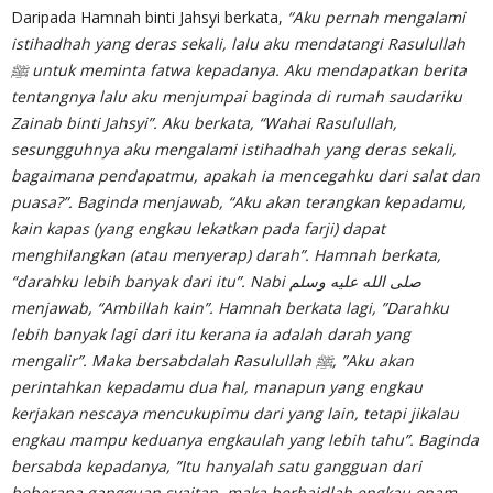
Daripada Hamnah binti Jahsyi berkata,
“Aku pernah mengalami
istihadhah yang deras sekali, lalu aku mendatangi Rasulullah
ﷺ untuk meminta fatwa kepadanya. Aku mendapatkan berita
tentangnya lalu aku menjumpai baginda di rumah saudariku
Zainab binti Jahsyi”. Aku berkata, “Wahai Rasulullah,
sesungguhnya aku mengalami istihadhah yang deras sekali,
bagaimana pendapatmu, apakah ia mencegahku dari salat dan
puasa?”. Baginda menjawab, “Aku akan terangkan kepadamu,
kain kapas (yang engkau lekatkan pada farji) dapat
menghilangkan (atau menyerap) darah”. Hamnah berkata,
“darahku lebih banyak dari itu”. Nabi صلى الله عليه وسلم
menjawab, “Ambillah kain”. Hamnah berkata lagi, ”Darahku
lebih banyak lagi dari itu kerana ia adalah darah yang
mengalir”. Maka bersabdalah Rasulullah ﷺ, ”Aku akan
perintahkan kepadamu dua hal, manapun yang engkau
kerjakan nescaya mencukupimu dari yang lain, tetapi jikalau
engkau mampu keduanya engkaulah yang lebih tahu”. Baginda
bersabda kepadanya, ”Itu hanyalah satu gangguan dari
beberapa gangguan syaitan, maka berhaidlah engkau enam