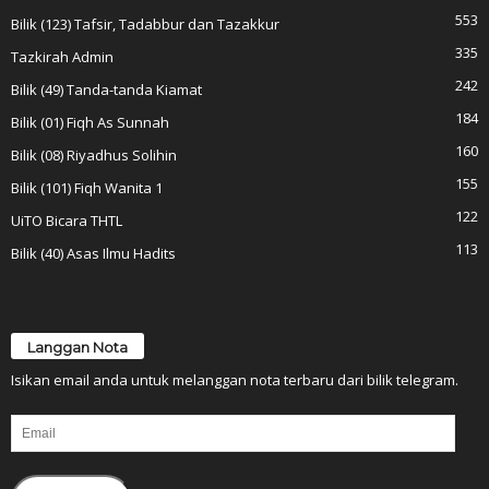
553
Bilik (123) Tafsir, Tadabbur dan Tazakkur
335
Tazkirah Admin
242
Bilik (49) Tanda-tanda Kiamat
184
Bilik (01) Fiqh As Sunnah
160
Bilik (08) Riyadhus Solihin
155
Bilik (101) Fiqh Wanita 1
122
UiTO Bicara THTL
113
Bilik (40) Asas Ilmu Hadits
Langgan Nota
Isikan email anda untuk melanggan nota terbaru dari bilik telegram.
Email