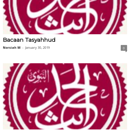
Bacaan Tasyahhud
Norsiah M
-
January 30, 2019
0