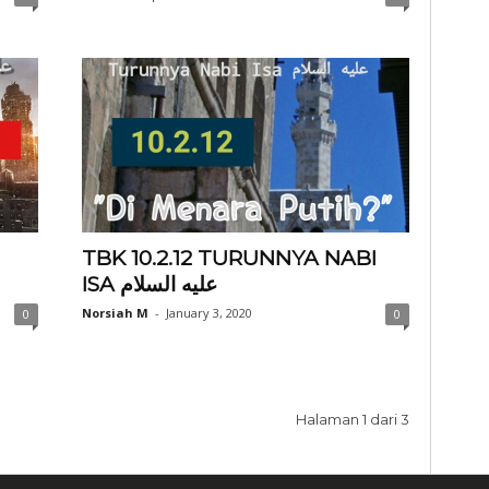
I
TBK 10.2.12 TURUNNYA NABI
ISA عليه السلام
Norsiah M
-
January 3, 2020
0
0
Halaman 1 dari 3