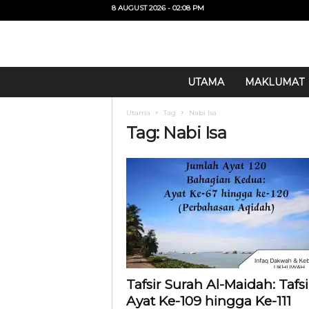
8 AUGUST 2026 - 02:08 PM
U
UTAMA
MAKLUMAT
i
T
Utama
Tag
Nabi Isa
O
Tag: Nabi Isa
Tafsir Surah Al-Maidah: Tafsi
Ayat Ke-109 hingga Ke-111