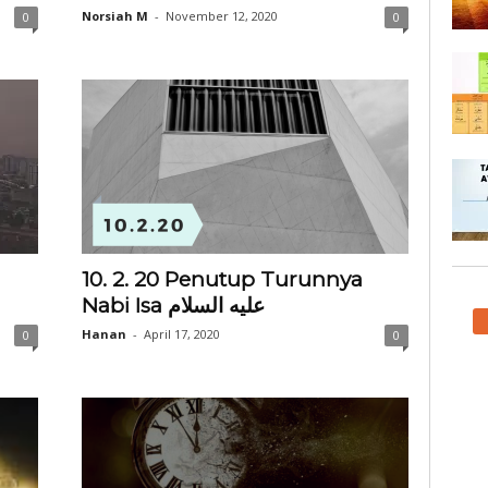
Norsiah M
-
November 12, 2020
0
0
10. 2. 20 Penutup Turunnya
Nabi Isa عليه السلام
Hanan
-
April 17, 2020
0
0