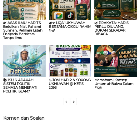
🌿 ASAS ILMU HADITS:
🌿✨ LIQA’ UKHUWAH
🌿 PRAKATA: HADIS
Betulkan Niat, Fahami
BERSAMA CIKGU RAHIM
PERLU DIULANG,
Sunnah, Pelihara Lidah
✨🌿
BUKAN SEKADAR
Daripada Berbicara
DIBACA
Tanpa Ilmu
📚 ISU 6: ADAKAH
✨ JOM HADIR & SOKONG
Memahami Konsep
SISTEM POLITIK
UKHUWAH @ KEPS
Umum al-Balwa Dalam
SEMASA MENEPATI
2026!
Fiqh
POLITIK ISLAM?
Komen dan Soalan