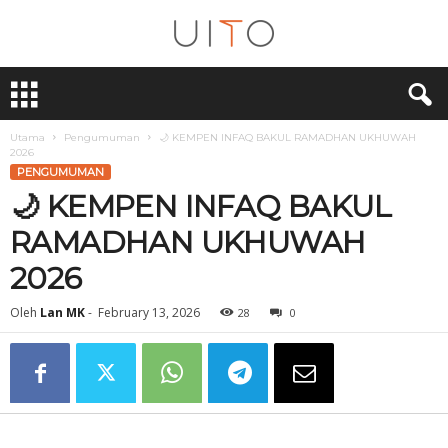
U
i
T
O
Utama
Pengumuman
🌙 KEMPEN INFAQ BAKUL RAMADHAN UKHUWAH
2026
PENGUMUMAN
🌙 KEMPEN INFAQ BAKUL
RAMADHAN UKHUWAH
2026
Oleh
Lan MK
-
February 13, 2026
28
0