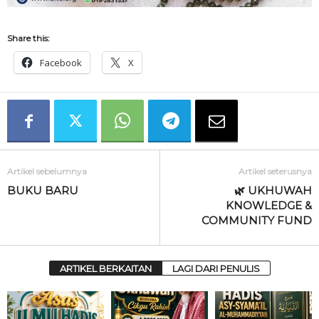
Share this:
Facebook
X
Artikel sebelumnya
Artikel seterusnya
BUKU BARU
🌿 UKHUWAH
KNOWLEDGE &
COMMUNITY FUND
ARTIKEL BERKAITAN
LAGI DARI PENULIS