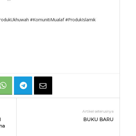
ProdukUkhuwah #KomunitiMualaf #ProdukIslamik
Artikel seterusnya
l
BUKU BARU
na