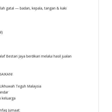
lah gatal — badan, kepala, tangan & kaki
l)
 Bestari Jaya berdikari melalui hasil jualan
BAIKAN!
Ukhuwah Teguh Malaysia
andar
 keluarga
nfaq Jumaat: