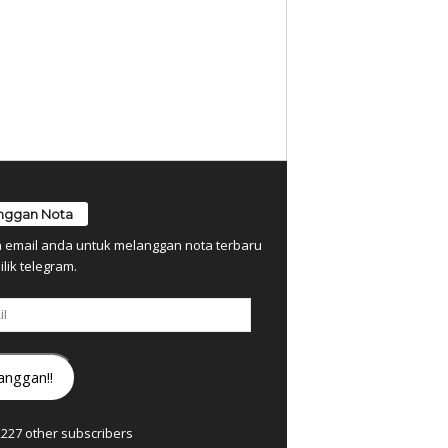
nggan Nota
n email anda untuk melanggan nota terbaru
ilik telegram.
anggan!!
7,227 other subscribers