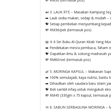
💸 RM30 (termasuk pos)
🍛 3. LAUK RTE – Masakan Kampung Seg
➡️ Lauk sedia makan, sedap & mudah – s
💝 Setiap pembelian menyumbang kepada
💸 RM36/pek (termasuk pos)
📖 4. 6 Siri Buku Al-Quran Kitab Yang M
➡️ Pendekatan mesra pembaca, faham isi
💝 Dapatkan ilmu & sokong madrasah ya
💸 RM60/set (termasuk pos)
🌿 5. MORINGA KAPSUL – Makanan Super 
➡️ 100% semulajadi, kaya nutrisi, bantu t
➡️ Dihasilkan oleh saudara baru Islam ya
💝 Beli sambil infaq untuk mengukuh ek
💸 RM45 (330gm x 75 kapsul, termasuk 
🧼 6. SABUN SERBAGUNA MORINGA – Me