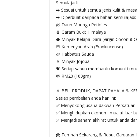
Semulajadi!
➡️ Sesuai untuk semua jenis kulit & masa
➡️ Diperbuat daripada bahan semulajadi:
🌿 Daun Moringa Petioles
🧂 Garam Bukit Himalaya
🥥 Minyak Kelapa Dara (Virgin Coconut Oi
🌸 Kemenyan Arab (Frankincense)
🌿 Habbatus Sauda
💧 Minyak Jojoba
💝 Setiap sabun membantu komuniti mualaf
💸 RM20 (100gm)
🌷 BELI PRODUK, DAPAT PAHALA & KE
Setiap pembelian anda hari ini:
✅ Menyokong usaha dakwah Persatuan 
✅ Menghidupkan ekonomi mualaf luar b
✅ Menjadi saham akhirat untuk anda dan
📩 Tempah Sekarang & Rebut Ganjaran I