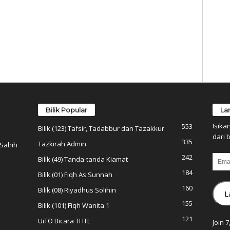
Bilik Popular
La
Isika
553
Bilik (123) Tafsir, Tadabbur dan Tazakkur
dari b
335
Tazkirah Admin
 Sahih
242
Email
Bilik (49) Tanda-tanda Kiamat
184
Bilik (01) Fiqh As Sunnah
160
Bilik (08) Riyadhus Solihin
L
155
Bilik (101) Fiqh Wanita 1
121
UiTO Bicara THTL
Join 