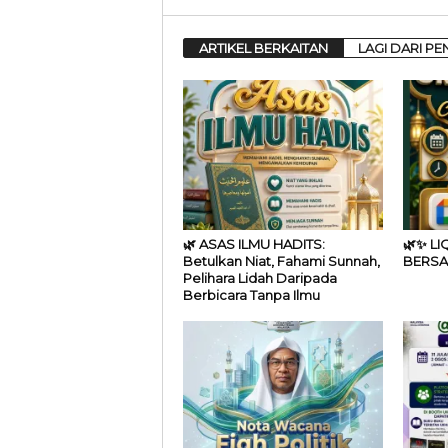
ARTIKEL BERKAITAN
LAGI DARI PE
🌿 ASAS ILMU HADITS:
🌿✨ L
Betulkan Niat, Fahami Sunnah,
BERSA
Pelihara Lidah Daripada
Berbicara Tanpa Ilmu