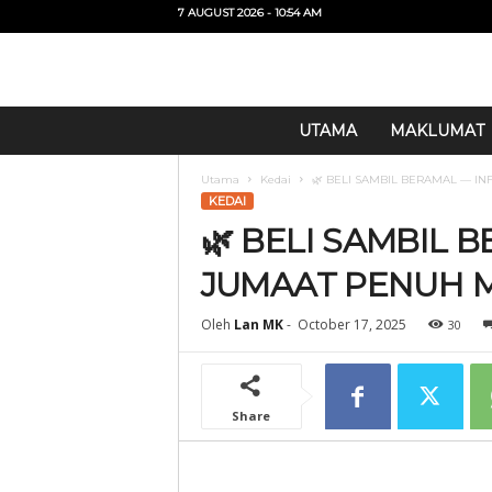
7 AUGUST 2026 - 10:54 AM
U
UTAMA
MAKLUMAT
i
T
Utama
Kedai
🌿 BELI SAMBIL BERAMAL — I
O
KEDAI
🌿 BELI SAMBIL 
JUMAAT PENUH M
Oleh
Lan MK
-
October 17, 2025
30
Share