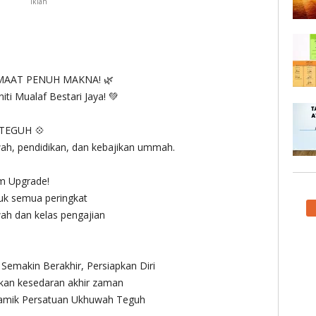
Iklan
MAAT PENUH MAKNA! 🌿
 Mualaf Bestari Jaya! 💚
TEGUH 💠
h, pendidikan, dan kebajikan ummah.
om Upgrade!
tuk semua peringkat
wah dan kelas pengajian
emakin Berakhir, Persiapkan Diri
tkan kesedaran akhir zaman
lamik Persatuan Ukhuwah Teguh