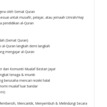
era oleh Semat Quran
esuai untuk musafir, pelajar, atau jemaah Umrah/Haji
 pendidikan al-Quran
udah (Semat Quran)
 al-Quran langkah demi langkah
ng mengajar al-Quran
dari Komuniti Mualaf Bestari Jaya!
ingkat tenaga & imuniti
ng berusaha mencari rezeki halal
onomi mualaf luar bandar
pos)
mbersih, Mencantik, Menyembuh & Melindungi Secara