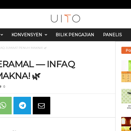
KONVENSYEN
BILIK PENGAJIAN
PANELIS
NFAQ JUMAAT PENUH MAKNA! 🌿
Po
BERAMAL — INFAQ
AKNA! 🌿
0