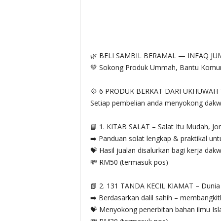
🌿 BELI SAMBIL BERAMAL — INFAQ JU
💚 Sokong Produk Ummah, Bantu Komuniti
💠 6 PRODUK BERKAT DARI UKHUWAH 
Setiap pembelian anda menyokong dakwa
📘 1. KITAB SALAT – Salat Itu Mudah, J
➡️ Panduan solat lengkap & praktikal un
💝 Hasil jualan disalurkan bagi kerja dak
💸 RM50 (termasuk pos)
📗 2. 131 TANDA KECIL KIAMAT – Dunia S
➡️ Berdasarkan dalil sahih – membangki
💝 Menyokong penerbitan bahan ilmu Is