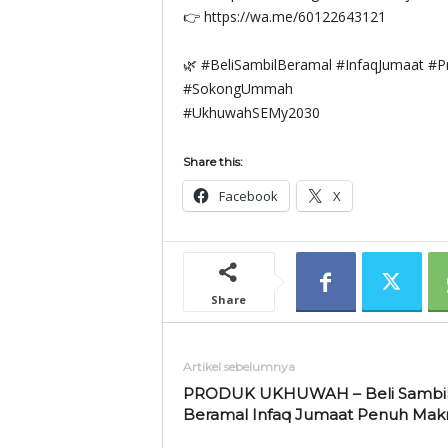
👉 https://wa.me/60122643121
🌿 #BeliSambilBeramal #InfaqJumaat #
#SokongUmmah
#UkhuwahSEMy2030
Share this:
Facebook
X
Share
Artikel sebelumnya
PRODUK UKHUWAH – Beli Sambi
Beramal Infaq Jumaat Penuh Mak