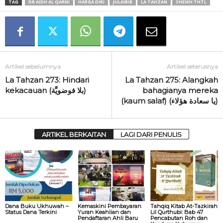
TAG
DR AIDH AL QARNI
HARGA DIRI
JULAIBIB
LA TAHZAN
SHEIKH THTL
Artikel sebelumnya
Artikel seterusnya
La Tahzan 273: Hindari
La Tahzan 275: Alangkah
kekacauan (بلا فوضويَّة)
bahagianya mereka
(kaum salaf) (يا سعادة هؤلاء)
ARTIKEL BERKAITAN
LAGI DARI PENULIS
Dana Buku Ukhuwah –
Kemaskini Pembayaran
Tahqiq Kitab At-Tazkirah
Status Dana Terkini
Yuran Keahlian dan
Lil Qurthubi: Bab 47
Pendaftaran Ahli Baru
Pencabutan Roh dan