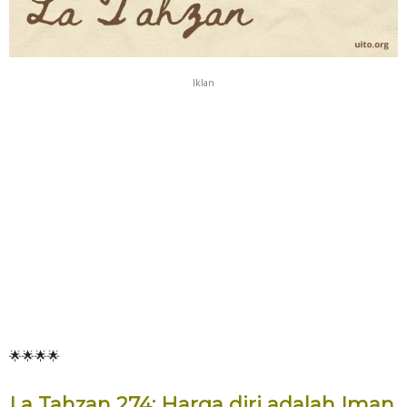
Iklan
🌟🌟🌟🌟
La Tahzan 274: Harga diri adalah Iman