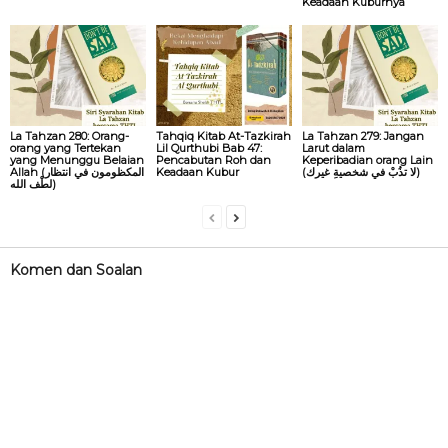
Keadaan Kuburnya
La Tahzan 280: Orang-
Tahqiq Kitab At-Tazkirah
La Tahzan 279: Jangan
orang yang Tertekan
Lil Qurthubi Bab 47:
Larut dalam
yang Menunggu Belaian
Pencabutan Roh dan
Keperibadian orang Lain
Allah (المكظومون في انتظار
Keadaan Kubur
(لا تذُبْ في شخصيةِ غيرك)
لطْف الله)
Komen dan Soalan