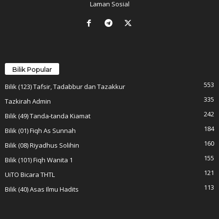
Laman Sosial
Bilik Popular
553
Bilik (123) Tafsir, Tadabbur dan Tazakkur
335
Tazkirah Admin
242
Bilik (49) Tanda-tanda Kiamat
184
Bilik (01) Fiqh As Sunnah
160
Bilik (08) Riyadhus Solihin
155
Bilik (101) Fiqh Wanita 1
121
UiTO Bicara THTL
113
Bilik (40) Asas Ilmu Hadits