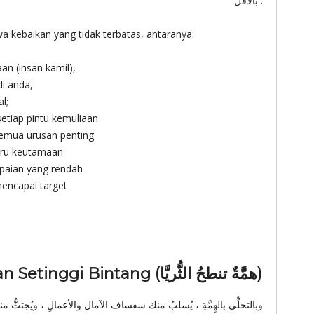
بالأقلِّ .
ebaikan yang tidak terbatas, antaranya:
n (insan kamil),
di anda,
l;
setiap pintu kemuliaan
semua urusan penting
ru keutamaan
paian yang rendah
mencapai target
La Tahzan 241-3 Wawasan Setinggi Bintang (همَّةٌ تنطحُ الثُّريَّا)
وبالتحلِّي بالهِمَّةِ ، يُسلبُ منك سفساف الآمال والأعمالِ ، ويُجتثُّ من ،