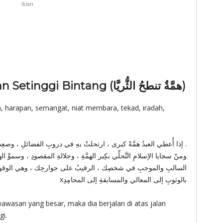
Iklan
La Tahzan 241-1: Wawasan Setinggi Bintang (همَّةٌ تنطحُ الثُّريَّا)
 harapan, semangat, niat membara, tekad, iradah,
إذا أُعطي العبدُ همَّةً كبرى ، ارتحلتْ بهِ في دروبِ الفضائلِ ، وصعِدتْ بهِ في درجاتِ المعالي .
ومنْ سجايا الإسلامِ التَّحلِّي بكِبر الهمَّةِ ، وجلالةِ المقصودِ ، وسموِّ 
السالبِ والموجبِ في شخصِك ، الرقيبُ على جوارحِك ، وهي الوقودُ الحس
xبالوثوبِ إلى المعالي والمسابقةِ إلى المحامِدِ
wasan yang besar, maka dia berjalan di atas jalan
i.