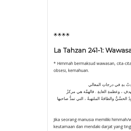
🌟🌟🌟🌟
* Himmah bermaksud wawasan, cita-cita,
obsesi, kemahuan.
الهدفِ ، وعظمةِ الغايةِ . فالهمَّة هي مركزُ
ِّيُّ والطاقةُ الملتهبةُ ، التي تمدُّ صاحبها
Jika seorang manusia memiliki himmah/wa
keutamaan dan mendaki darjat yang tingg