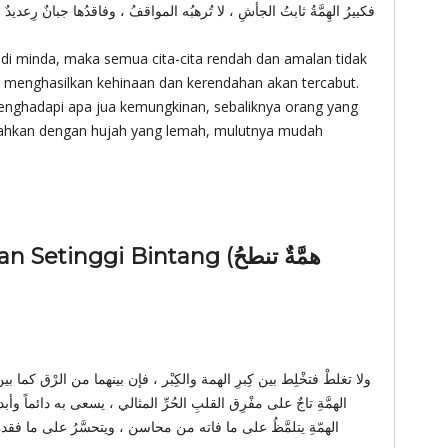
فكبيرُ الهِمَّةُ ثابتُ الجأشِ ، لا تُرهبُه المواقفُ ، وفاقدُها جبانٌ رِعديدٌ 
di minda, maka semua cita-cita rendah dan amalan tidak
g menghasilkan kehinaan dan kerendahan akan tercabut.
enghadapi apa jua kemungkinan, sebaliknya orang yang
ahkan dengan hujah yang lemah, mulutnya mudah
nggi Bintang (همَّةٌ تنطحُ
ولا تغلطْ فتخْلِط بين كِبرِ الهمة والكِبْر ، فإن بينهما من الرْق كما بين 
الهمَّةِ تاجٌ على مفْرِق القلبِ الحُرِّ المثالي ، يسعى به دائماً وأبدا
الهمّةِ يتلمَّظُ على ما فاته من محاسن ، ويتحسَّرُ على ما فقد