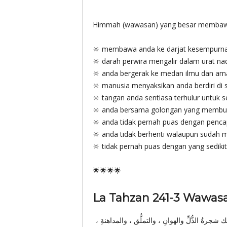
Himmah (wawasan) yang besar membawa k
🔆 membawa anda ke darjat kesempurnaa
🔆 darah perwira mengalir dalam urat na
🔆 anda bergerak ke medan ilmu dan ama
🔆 manusia menyaksikan anda berdiri di 
🔆 tangan anda sentiasa terhulur untuk 
🔆 anda bersama golongan yang membu
🔆 anda tidak pernah puas dengan penca
🔆 anda tidak berhenti walaupun sudah 
🔆 tidak pernah puas dengan yang sedikit
🌟🌟🌟🌟
ك شجرةُ الذُّلِّ والهوانِ ، والتملُّق ، والمداهنةِ