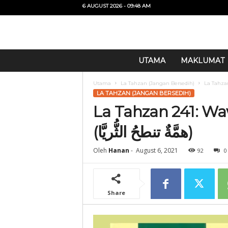
6 AUGUST 2026 - 09:48 AM
U
UTAMA
MAKLUMAT
i
T
Utama
La Tahzan (Jangan Bersedih)
O
LA TAHZAN (JANGAN BERSEDIH)
La Tahzan 241: Wa
(همَّةٌ تنطحُ الثُّريَّا)
Oleh
Hanan
-
August 6, 2021
92
0
Share