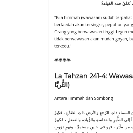
، تُغلقُ فمه الفهاهةُ
“Bila himmah (wawasan) sudah terpahat 
berfaedah akan tersingkir, pepohon yan
Orang yang berwawasan tinggi, teguh m
tidak berwawasan akan mudah goyah, b
terkedu.”
🌟🌟🌟🌟
La Tahzan 241-4: Wawasan Seti
الثُّريَّا)
Antara Himmah dan Sombong
السماء ذاتِ الرَّجعِ والأرضِ ذاتِ الصَّدْعِ ، فكِبرُ
ً إلى الطُّهرِ والقداسةِ والزِّيادة والفضلِ ، فكبيرُ
ه من مآثِر ، فهو في حنينٍ مستمرٍّ ، ونهمٍ دؤوبٍ