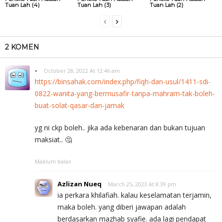
Tuan Lah (4)
Tuan Lah (3)
Tuan Lah (2)
2 KOMEN
-
October 28, 2022 At 12:46 am
https://binsahak.com/index.php/fiqh-dan-usul/1411-sdi-
0822-wanita-yang-bermusafir-tanpa-mahram-tak-boleh-
buat-solat-qasar-dan-jamak
yg ni ckp boleh.. jika ada kebenaran dan bukan tujuan
maksiat.. 🤔
Maklum balas
Azlizan Nueq
March 25, 2023 At 8:39 pm
ia perkara khilafiah. kalau keselamatan terjamin,
maka boleh. yang diberi jawapan adalah
berdasarkan mazhab syafie. ada lagi pendapat