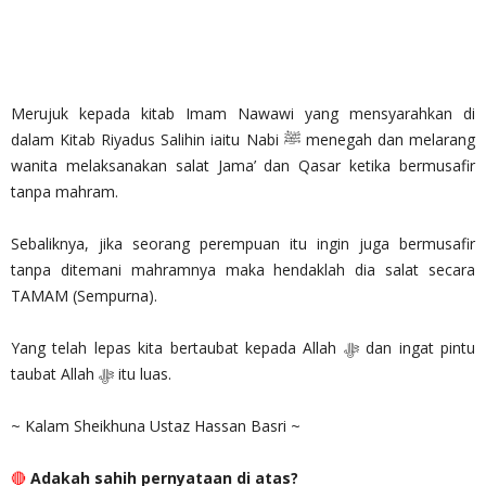
Merujuk kepada kitab Imam Nawawi yang mensyarahkan di
dalam Kitab Riyadus Salihin iaitu Nabi ﷺ menegah dan melarang
wanita melaksanakan salat Jama’ dan Qasar ketika bermusafir
tanpa mahram.
Sebaliknya, jika seorang perempuan itu ingin juga bermusafir
tanpa ditemani mahramnya maka hendaklah dia salat secara
TAMAM (Sempurna).
Yang telah lepas kita bertaubat kepada Allah ‎ﷻ dan ingat pintu
taubat Allah ‎ﷻ itu luas.
~ Kalam Sheikhuna Ustaz Hassan Basri ~
🔴
Adakah sahih pernyataan di atas?