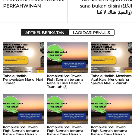
PERKAHWINAN
sana bukan di sini (الخُلدُ
والنعيمُ هناك لا هُنا)
ARTIKEL BERKAITAN
LAGI DARI PENULIS
Tahqiq Hadith:
Kompilasi Soal Jawab
Tahqiq Hadith: Membaca
Pensyariatan Mandi Hari
Fiqh Sunnah bersama
Ayat Kursi Menghalang
Jumaat
Panelis Tuan Hassan
Syaitan Masuk Rumah
Tuan Lah (5)
Kompilasi Soal Jawab
Kompilasi Soal Jawab
Kompilasi Soal Jawab
Fiqh Sunnah bersama
Fiqh Sunnah bersama
Fiqh Sunnah bersama
Panelis Tuan Hassan
Panelis Tuan Hassan
Panelis Tuan Hassan