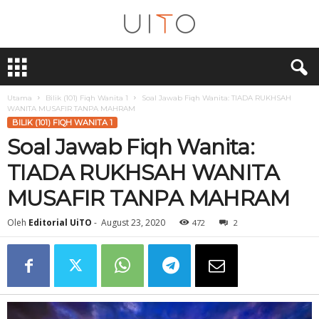
U
i
T
O
Utama
Bilik (101) Fiqh Wanita 1
Soal Jawab Fiqh Wanita: TIADA RUKHSAH
WANITA MUSAFIR TANPA MAHRAM
BILIK (101) FIQH WANITA 1
Soal Jawab Fiqh Wanita:
TIADA RUKHSAH WANITA
MUSAFIR TANPA MAHRAM
Oleh
Editorial UiTO
-
August 23, 2020
472
2