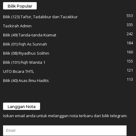
Bilik Popular
553
Bilik (123) Tafsir, Tadabbur dan Tazakkur
335
Tazkirah Admin
242
Bilik (49) Tanda-tanda Kiamat
184
Bilik (01) Fiqh As Sunnah
160
Bilik (08) Riyadhus Solihin
155
Bilik (101) Fiqh Wanita 1
121
UiTO Bicara THTL
113
Bilik (40) Asas Ilmu Hadits
Langgan Nota
Isikan email anda untuk melanggan nota terbaru dari bilik telegram.
Email