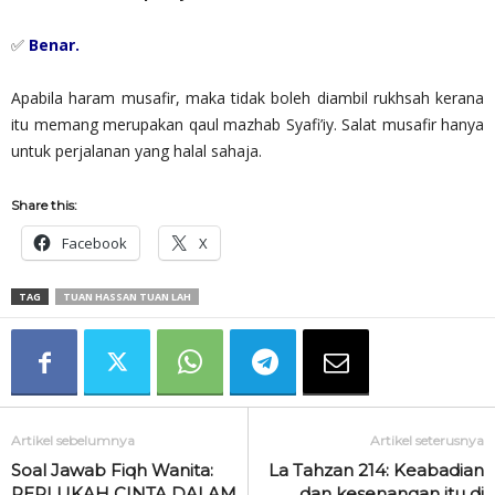
✅
Benar.
Apabila haram musafir, maka tidak boleh diambil rukhsah kerana
itu memang merupakan qaul mazhab Syafi’iy. Salat musafir hanya
untuk perjalanan yang halal sahaja.
Share this:
Facebook
X
TAG
TUAN HASSAN TUAN LAH
Artikel sebelumnya
Artikel seterusnya
Soal Jawab Fiqh Wanita:
La Tahzan 214: Keabadian
PERLUKAH CINTA DALAM
dan kesenangan itu di