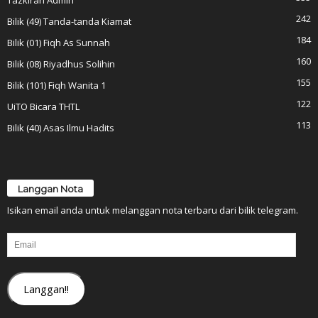
Tazkirah Admin
242
Bilik (49) Tanda-tanda Kiamat
184
Bilik (01) Fiqh As Sunnah
160
Bilik (08) Riyadhus Solihin
155
Bilik (101) Fiqh Wanita 1
122
UiTO Bicara THTL
113
Bilik (40) Asas Ilmu Hadits
Langgan Nota
Isikan email anda untuk melanggan nota terbaru dari bilik telegram.
Email
Langgan!!