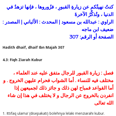
كنتُ نهيتُكم عن زيارةِ القبورِ ، فزُوروها ، فإنها تزهدُ في
الدنيا ، وتُذكِّرُ الآخرةَ
الراوي : عبدالله بن مسعود | المحدث : الألباني | المصدر :
ضعيف ابن ماجه
الصفحة أو الرقم: 307
Hadith dhaif, dhaif Ibn Majah 307
4.3: Fiqh Ziarah Kubur
فصل : زيارة القبور للرجال متفق عليه عند العلماء ،
مختلف فيه للنساء . أما الشواب فحرام عليهن الخروج . و
أما القواعد فمباح لهن ذلك و جائز ذلك لجميعهن إذا
انفردن بالخروج عن الرجال و لا يختلف في هذا إن شاء
الله تعالى
1. Ittifaq ulama’ (disepakati) bolehnya lelaki menziarahi kubur.