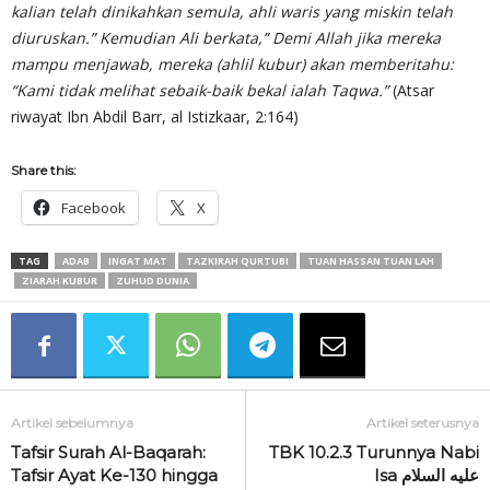
kalian telah dinikahkan semula, ahli waris yang miskin telah
diuruskan.” Kemudian Ali berkata,” Demi Allah jika mereka
mampu menjawab, mereka (ahlil kubur) akan memberitahu:
“Kami tidak melihat sebaik-baik bekal ialah Taqwa.”
(Atsar
riwayat Ibn Abdil Barr, al Istizkaar, 2:164)
Share this:
Facebook
X
TAG
ADAB
INGAT MAT
TAZKIRAH QURTUBI
TUAN HASSAN TUAN LAH
ZIARAH KUBUR
ZUHUD DUNIA
Artikel sebelumnya
Artikel seterusnya
Tafsir Surah Al-Baqarah:
TBK 10.2.3 Turunnya Nabi
Tafsir Ayat Ke-130 hingga
Isa عليه السلام