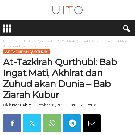
U
i
T
O
Utama
At-Tazkirah Qurthubi
At-Tazkirah Qurthubi: Bab Ingat Mati, Akhirat
dan Zuhud akan Dunia – Bab...
AT-TAZKIRAH QURTHUBI
At-Tazkirah Qurthubi: Bab
Ingat Mati, Akhirat dan
Zuhud akan Dunia – Bab
Ziarah Kubur
Oleh
Norsiah M
-
October 31, 2019
397
0