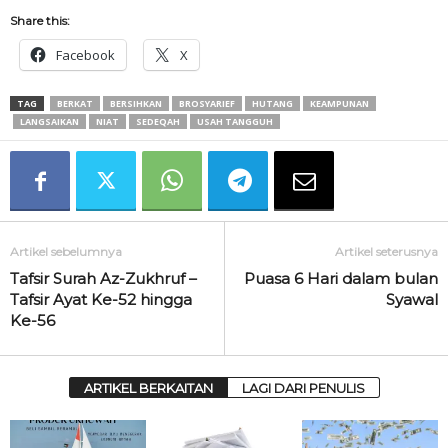
Share this:
Facebook
X
TAG
BERKAT
BERSIHKAN
BROSYARIEF
HUTANG
KEAMPUNAN
LANGSAIKAN
NIAT
SEDEQAH
USAH TANGGUH
Artikel sebelumnya
Artikel seterusnya
Tafsir Surah Az-Zukhruf –
Puasa 6 Hari dalam bulan
Tafsir Ayat Ke-52 hingga
Syawal
Ke-56
ARTIKEL BERKAITAN
LAGI DARI PENULIS