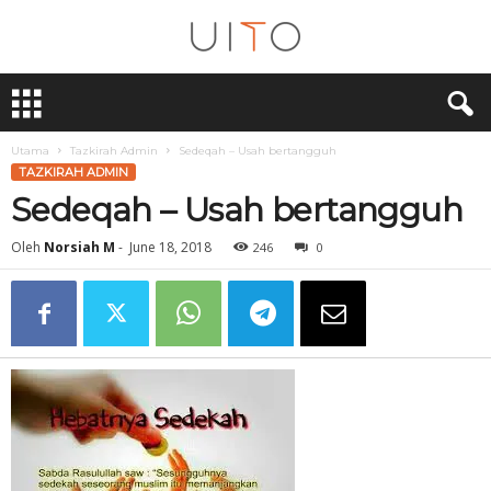
U
i
T
O
Utama
Tazkirah Admin
Sedeqah – Usah bertangguh
TAZKIRAH ADMIN
Sedeqah – Usah bertangguh
Oleh
Norsiah M
-
June 18, 2018
246
0