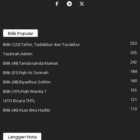
Bilik Popular
553
Bilik (123) Tafsir, Tadabbur dan Tazakkur
335
Tazkirah Admin
242
Bilik (49) Tanda-tanda Kiamat
184
Bilik (01) Fiqh As Sunnah
160
Bilik (08) Riyadhus Solihin
155
Bilik (101) Fiqh Wanita 1
121
UiTO Bicara THTL
113
Bilik (40) Asas Ilmu Hadits
Langgan Nota