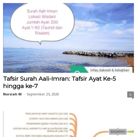
Tafsir Surah Aali-Imran: Tafsir Ayat Ke-5
hingga ke-7
Norsiah M
-
September 25, 2020
0