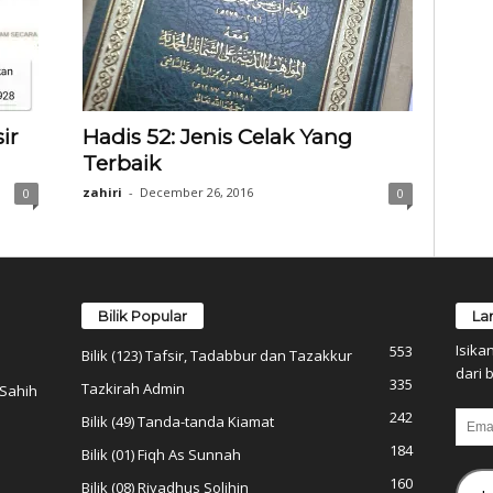
ir
Hadis 52: Jenis Celak Yang
Terbaik
zahiri
-
December 26, 2016
0
0
Bilik Popular
La
Isika
553
Bilik (123) Tafsir, Tadabbur dan Tazakkur
dari b
335
Tazkirah Admin
 Sahih
242
Email
Bilik (49) Tanda-tanda Kiamat
184
Bilik (01) Fiqh As Sunnah
160
Bilik (08) Riyadhus Solihin