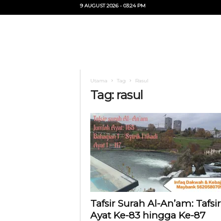
9 AUGUST 2026 - 03:24 PM
U
i
T
Utama
Tag
Rasul
O
Tag: rasul
Tafsir Surah Al-An’am: Tafsir
Ayat Ke-83 hingga Ke-87