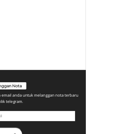
nggan Nota
n email anda untuk melanggan nota terbaru
ilik telegram.