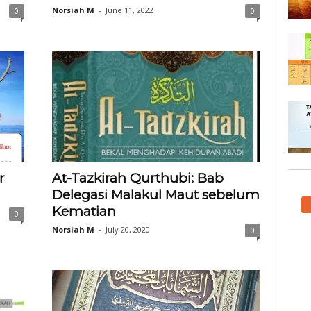
Norsiah M
-
June 11, 2022
0
0
r
At-Tazkirah Qurthubi: Bab
Delegasi Malakul Maut sebelum
Kematian
0
Norsiah M
-
July 20, 2020
0