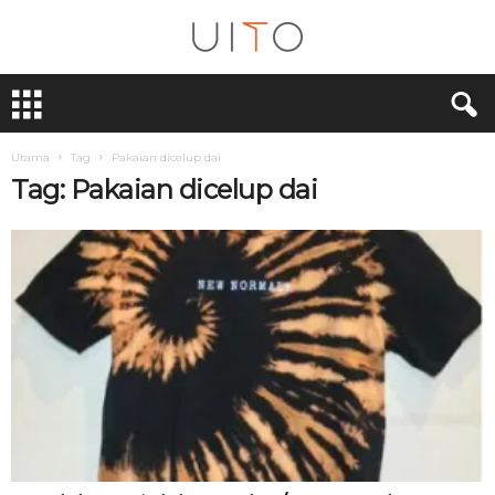
U
i
T
O
Utama
Tag
Pakaian dicelup dai
Tag: Pakaian dicelup dai