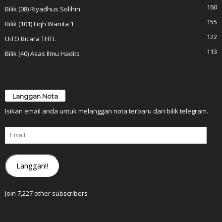
160
Bilik (08) Riyadhus Solihin
155
Bilik (101) Fiqh Wanita 1
122
UiTO Bicara THTL
113
Bilik (40) Asas Ilmu Hadits
Langgan Nota
Isikan email anda untuk melanggan nota terbaru dari bilik telegram.
Email
Langgan!!
Join 7,227 other subscribers