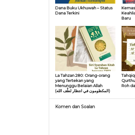
Dana Buku Ukhuwah – Status
Kemask
Dana Terkini
Keahli
Baru
La Tahzan 280: Orang-orang
Tahqiq 
yang Tertekan yang
Qurthu
Menunggu Belaian Allah
Roh da
(المكظومون في انتظار لطْف الله)
Komen dan Soalan