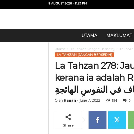
8 AUGUST 2026 - 11:59 PM
U
UTAMA
MAKLUMAT
i
T
Utama
La Tahzan (Jangan Bersedih)
O
LA TAHZAN (JANGAN BERSEDIH)
La Tahzan 278: Ja
kerana ia adalah Racun Ber
Oleh
Hanan
-
June 7, 2022
184
0
Share