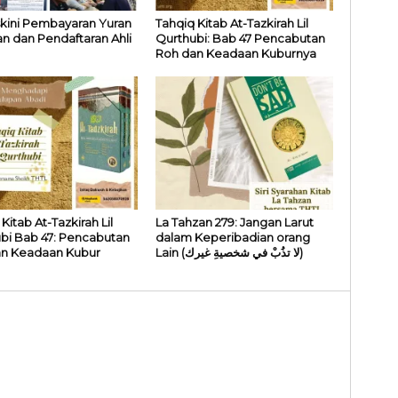
ini Pembayaran Yuran
Tahqiq Kitab At-Tazkirah Lil
an dan Pendaftaran Ahli
Qurthubi: Bab 47 Pencabutan
Roh dan Keadaan Kuburnya
Kitab At-Tazkirah Lil
La Tahzan 279: Jangan Larut
bi Bab 47: Pencabutan
dalam Keperibadian orang
n Keadaan Kubur
Lain (لا تذُبْ في شخصيةِ غيرك)