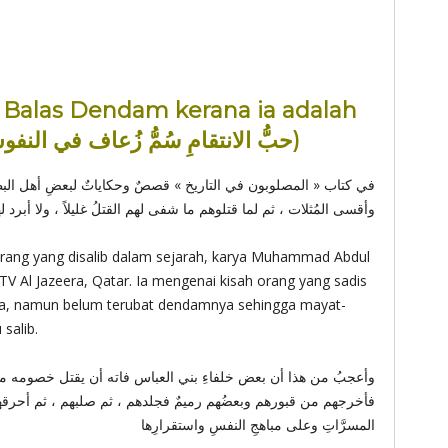
h Balas Dendam kerana ia adalah
Racun Berbisa (حبُّ الانتقامِ سُمُّ زُعاف في النفوسِ الهائجةِ)
في كتاب « المصلوبون في التاريخ » قصصٌ وحكاياتٌ لبعضِ أهل البطش
وأقسى المُثلات ، ثم لما قتلوهم ما شفى لهم القتلُ غليلاً ، ولا أبرد 
(orang yang disalib dalam sejarah, karya Muhammad Abdul
 TV Al Jazeera, Qatar. Ia mengenai kisah orang yang sadis
, namun belum terubat dendamnya sehingga mayat-
salib.
وأعجبُ من هذا أن بعض خلفاءِ بني العباس فاته أن يقتل خصومه من ب ،
فأخرجهم من قبورهم وبعضُهم رميمٌ فجلدهم ، ثم صلبهم ، ثم أحرقهم . 
المسرَّاتِ وعلى مباهجِ النفسِ واستقرارِها