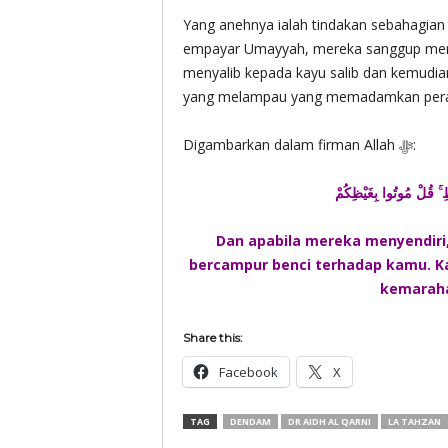
Yang anehnya ialah tindakan sebahagian
empayar Umayyah, mereka sanggup mengg
menyalib kepada kayu salib dan kemudi
yang melampau yang memadamkan peras
Digambarkan dalam firman Allah ‎ﷻ:
Dan apabila mereka menyendiri
bercampur benci terhadap kamu. K
kemarahan
Share this:
Facebook
X
TAG
DENDAM
DR AIDH AL QARNI
LA TAHZAN