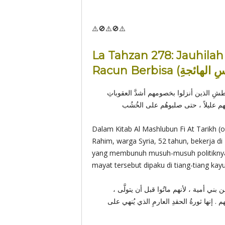
⚠️🚫⚠️🚫⚠️
La Tahzan 278: Jauhila
ِ الذين أنزلوا بخصومهم أشدَّ العقوباتِ
لهم عليلاً ، حتى صلبوهُم على الخُشُب
Dalam Kitab Al Mashlubun Fi At Tarikh 
Rahim, warga Syria, 52 tahun, bekerja di
yang membunuh musuh-musuh politiknya
mayat tersebut dipaku di tiang-tiang kayu 
ني أمية ، لأنهم ماتُوا قبل أن يتولَّى
إنها ثورةُ الحقدِ العارمِ الذي يُنهي على