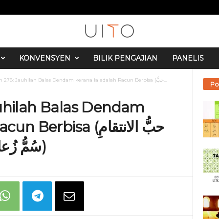
KONVENSYEN
BILIK PENGAJIAN
PANELIS
La Tahzan 278: Jauhilah Balas Dendam kerana ia adalah Racun Berbisa (حبُّ...
Po
uhilah Balas Dendam
bisa (حبُّ الانتقامِ
سُمُّ زُعاف في النفوسِ الهائجةِ)