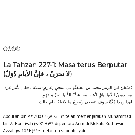
⏱⏱⏱⏱
La Tahzan 227-1: Masa terus Berputar
(لا تحزنْ ، فإنَّ الأيام دُوَلٌ)
سَجَنَ ابنُ الزبير محمد بن الحنفيَّةِ في سجنِ (عارمٍ) بمكة ، فقال كُثير عزة :
وما رونقُ الدُّنيا بباقٍ لأهلها وما شدَّةُ الدُّنيا بضرْبةِ لازِمِ
لهذا وهذا مُدَّةٌ سوف تنقضي ويُصبِحُ ما لاقيتُهُ حلم حالكِ
Abdullah bin Az Zubair (w.73H)* telah memenjarakan Muhammad
bin Al Hanifiyah (w.81H)** di penjara Arim di Mekah. Kuthayyir
Azzah (w.105H)*** melantun sebuah syair: