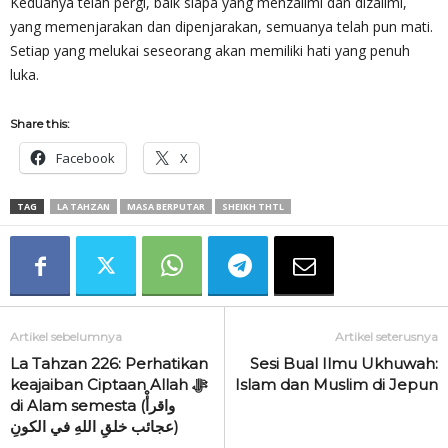
Keduanya telah pergi, baik siapa yang menzalimi dan dizalimi,
yang memenjarakan dan dipenjarakan, semuanya telah pun mati.
Setiap yang melukai seseorang akan memiliki hati yang penuh
luka.
Share this:
Facebook
X
TAG
LA TAHZAN
MASA BERPUTAR
SHEIKH THTL
Artikel sebelumnya
Artikel seterusnya
La Tahzan 226: Perhatikan
Sesi Bual Ilmu Ukhuwah:
keajaiban Ciptaan Allah ‎ﷻ
Islam dan Muslim di Jepun
di Alam semesta (واقرأْ
عجائب خلقِ اللهِ في الكونِ)