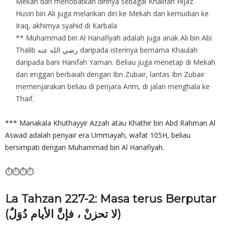
Mekah dan menobatkan dirinya sebagai Khalifah Hijaz.
Husin bin Ali juga melarikan diri ke Mekah dan kemudian ke
Iraq, akhirnya syahid di Karbala
** Muhammad bin Al Hanafiyah adalah juga anak Ali bin Abi
Thalib رضي الله عنه daripada isterinya bernama Khaulah
daripada bani Hanifah Yaman. Beliau juga menetap di Mekah
dan enggan berbaiah dengan Ibn Zubair, lantas Ibn Zubair
memenjarakan beliau di penjara Arim, di jalan menghala ke
Thaif.
*** Manakala Khuthayyir Azzah atau Khathir bin Abd Rahman Al
Aswad adalah penyair era Ummayah, wafat 105H, beliau
bersimpati dengan Muhammad bin Al Hanafiyah.
⏱⏱⏱⏱
La Tahzan 227-2: Masa terus Berputar
(لا تحزنْ ، فإنَّ الأيام دُوَلٌ)