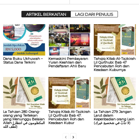
ARTIKEL BERKAITAN
LAGI DARI PENULIS
Dana Buku Ukhuwah –
Kemaskini Pembayaran
Tahqiq Kitab At-Tazkirah
Status Dana Terkini
Yuran Keahlian dan
Lil Qurthubi: Bab 47
Pendaftaran Ahli Baru
Pencabutan Roh dan
Keadaan Kuburnya
La Tahzan 280: Orang-
Tahqiq Kitab At-Tazkirah
La Tahzan 279: Jangan
orang yang Tertekan
Lil Qurthubi Bab 47:
Larut dalam
yang Menunggu Belaian
Pencabutan Roh dan
Keperibadian orang Lain
Allah (المكظومون في انتظار
Keadaan Kubur
(لا تذُبْ في شخصيةِ غيرك)
لطْف الله)