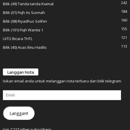
242
Bilik (49) Tanda-tanda Kiamat
184
Bilik (01) Fiqh As Sunnah
160
Bilik (08) Riyadhus Solihin
155
Bilik (101) Fiqh Wanita 1
121
UiTO Bicara THTL
113
Bilik (40) Asas Ilmu Hadits
Langgan Nota
Isikan email anda untuk melanggan nota terbaru dari bilik telegram.
Email
Langgan!!
Join 7,227 other subscribers