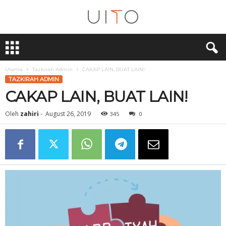
U
i
T
O
Utama
Tazkirah Admin
CAKAP LAIN, BUAT LAIN!
TAZKIRAH ADMIN
CAKAP LAIN, BUAT LAIN!
Oleh
zahiri
-
August 26, 2019
345
0