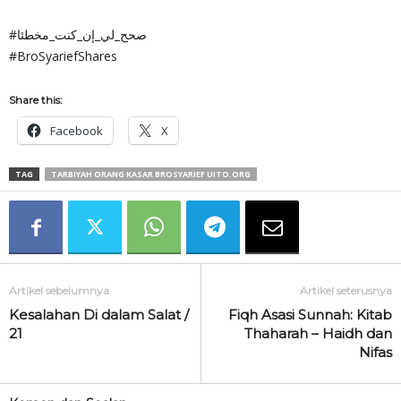
#صحح_لي_إن_كنت_مخطئا
#BroSyariefShares
Share this:
Facebook
X
TAG
TARBIYAH ORANG KASAR BROSYARIEF UITO.ORG
Artikel sebelumnya
Artikel seterusnya
Kesalahan Di dalam Salat /
Fiqh Asasi Sunnah: Kitab
21
Thaharah – Haidh dan
Nifas