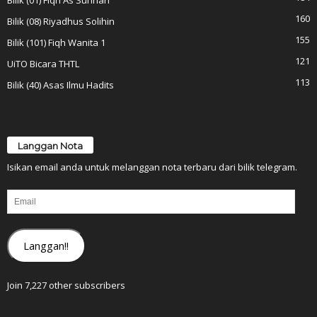
Bilik (01) Fiqh As Sunnah
160
Bilik (08) Riyadhus Solihin
155
Bilik (101) Fiqh Wanita 1
121
UiTO Bicara THTL
113
Bilik (40) Asas Ilmu Hadits
Langgan Nota
Isikan email anda untuk melanggan nota terbaru dari bilik telegram.
Email
Langgan!!
Join 7,227 other subscribers