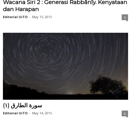
Wacana Siri 2 : Generasi Rabbānīy. Kenyataan
dan Harapan
Editorial UiTO
-
May 15, 2015
6
(سورة الطارق (١
Editorial UiTO
-
May 14, 2015
0