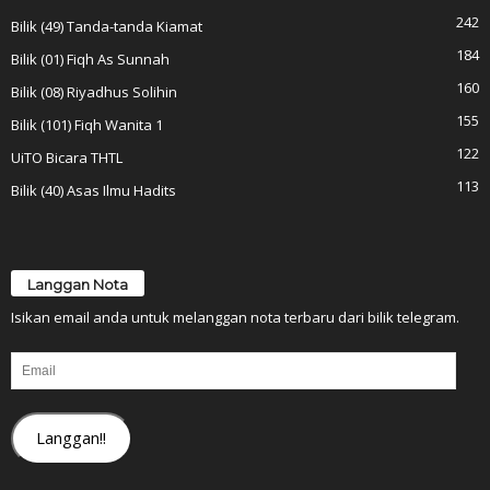
242
Bilik (49) Tanda-tanda Kiamat
184
Bilik (01) Fiqh As Sunnah
160
Bilik (08) Riyadhus Solihin
155
Bilik (101) Fiqh Wanita 1
122
UiTO Bicara THTL
113
Bilik (40) Asas Ilmu Hadits
Langgan Nota
Isikan email anda untuk melanggan nota terbaru dari bilik telegram.
Email
Langgan!!