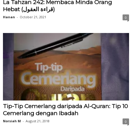
La Tahzan 242: Membaca Minda Orang
Hebat (قراءة العقول)
Hanan
-
October 21, 2021
0
Tip-Tip Cemerlang daripada Al-Quran: Tip 10
Cemerlang dengan Ibadah
Norsiah M
-
August 21, 2018
0