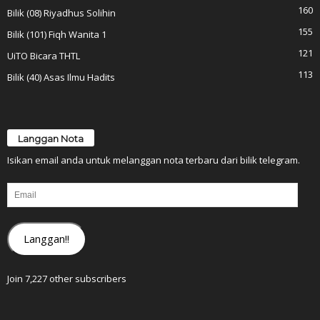
160
Bilik (08) Riyadhus Solihin
155
Bilik (101) Fiqh Wanita 1
121
UiTO Bicara THTL
113
Bilik (40) Asas Ilmu Hadits
Langgan Nota
Isikan email anda untuk melanggan nota terbaru dari bilik telegram.
Email
Langgan!!
Join 7,227 other subscribers