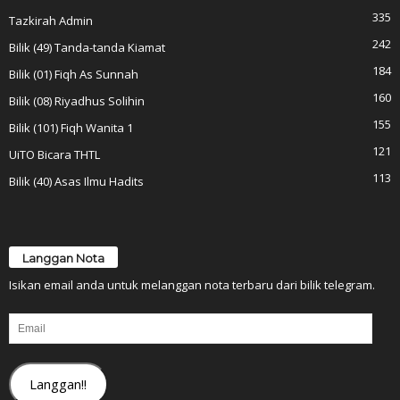
335
Tazkirah Admin
242
Bilik (49) Tanda-tanda Kiamat
184
Bilik (01) Fiqh As Sunnah
160
Bilik (08) Riyadhus Solihin
155
Bilik (101) Fiqh Wanita 1
121
UiTO Bicara THTL
113
Bilik (40) Asas Ilmu Hadits
Langgan Nota
Isikan email anda untuk melanggan nota terbaru dari bilik telegram.
Email
Langgan!!