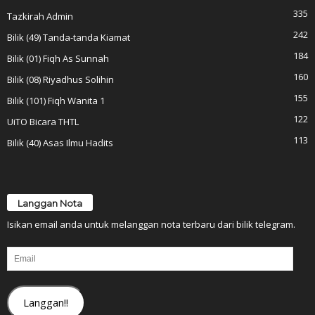
335
Tazkirah Admin
242
Bilik (49) Tanda-tanda Kiamat
184
Bilik (01) Fiqh As Sunnah
160
Bilik (08) Riyadhus Solihin
155
Bilik (101) Fiqh Wanita 1
122
UiTO Bicara THTL
113
Bilik (40) Asas Ilmu Hadits
Langgan Nota
Isikan email anda untuk melanggan nota terbaru dari bilik telegram.
Email
Langgan!!