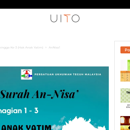
a hingga Ke-3 (Hak Anak Yatim)
AnNisa1
Po