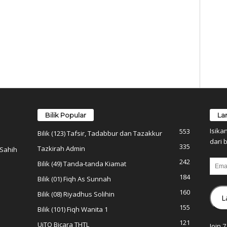
Bilik Popular
La
Isika
553
Bilik (123) Tafsir, Tadabbur dan Tazakkur
dari b
335
Tazkirah Admin
 Sahih
242
Email
Bilik (49) Tanda-tanda Kiamat
184
Bilik (01) Fiqh As Sunnah
160
Bilik (08) Riyadhus Solihin
L
155
Bilik (101) Fiqh Wanita 1
121
UiTO Bicara THTL
Join 