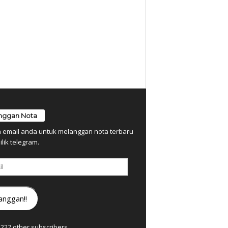
nggan Nota
n email anda untuk melanggan nota terbaru
ilik telegram.
anggan!!
7,227 other subscribers