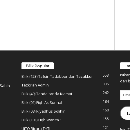
Bilik Popular
La
Isika
553
Bilik (123) Tafsir, Tadabbur dan Tazakkur
dari b
335
Tazkirah Admin
 Sahih
242
Email
Bilik (49) Tanda-tanda Kiamat
184
Bilik (01) Fiqh As Sunnah
160
Bilik (08) Riyadhus Solihin
L
155
Bilik (101) Fiqh Wanita 1
121
UiTO Bicara THTL
Join 