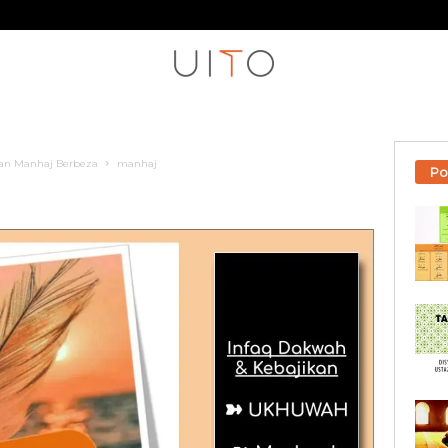
an Manhaj Berbeza
manhaj
Po