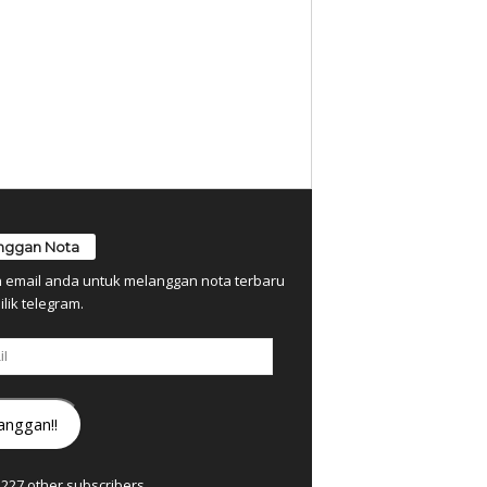
nggan Nota
n email anda untuk melanggan nota terbaru
ilik telegram.
anggan!!
7,227 other subscribers