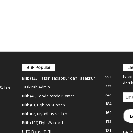
Bilik Popular
La
Isika
553
Bilik (123) Tafsir, Tadabbur dan Tazakkur
dari b
335
Tazkirah Admin
 Sahih
242
Email
Bilik (49) Tanda-tanda Kiamat
184
Bilik (01) Fiqh As Sunnah
160
Bilik (08) Riyadhus Solihin
L
155
Bilik (101) Fiqh Wanita 1
121
UiTO Bicara THTL
Join 