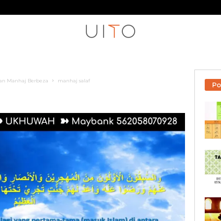
an Manhaj Berbeza
manhaj salaf
Po