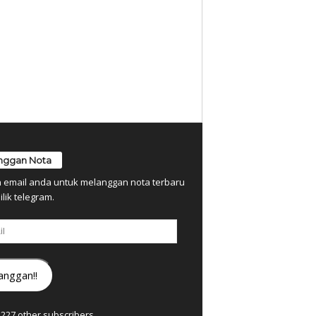
nggan Nota
n email anda untuk melanggan nota terbaru
ilik telegram.
anggan!!
7,227 other subscribers