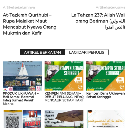
Artikel sebelumnya
Artikel seterusnya
At-Tazkirah Qurthubi –
La Tahzan 237: Allah Wali
Rupa Malaikat Maut
orang Beriman (الله ولي
Mencabut Nyawa Orang
الذين امنوا)
Mukmin dan Kafir
ARTIKEL BERKAITAN
LAGI DARI PENULIS
PRODUK UKHUWAH –
KEMPEN RM1 SEHARI –
Kempen Dana Ukhuwah
Beli Sambil Beramal
REBUT PELUANG INFAQ
Sehari Seringgit
Infaq Jumaat Penuh
MENGALIR SETIAP HARI
Makna