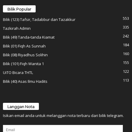
Bilik Popular
553
Bilik (123) Tafsir, Tadabbur dan Tazakkur
335
Tazkirah Admin
242
Bilik (49) Tanda-tanda Kiamat
184
Bilik (01) Fiqh As Sunnah
160
Bilik (08) Riyadhus Solihin
155
Bilik (101) Fiqh Wanita 1
122
UiTO Bicara THTL
113
Bilik (40) Asas Ilmu Hadits
Langgan Nota
Isikan email anda untuk melanggan nota terbaru dari bilik telegram.
Email