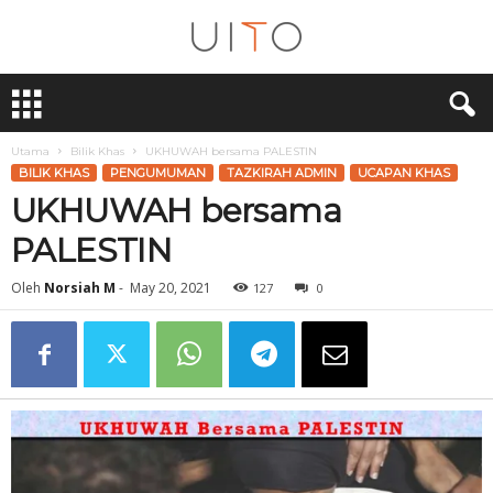
U
i
T
O
Utama
Bilik Khas
UKHUWAH bersama PALESTIN
BILIK KHAS
PENGUMUMAN
TAZKIRAH ADMIN
UCAPAN KHAS
UKHUWAH bersama
PALESTIN
Oleh
Norsiah M
-
May 20, 2021
127
0