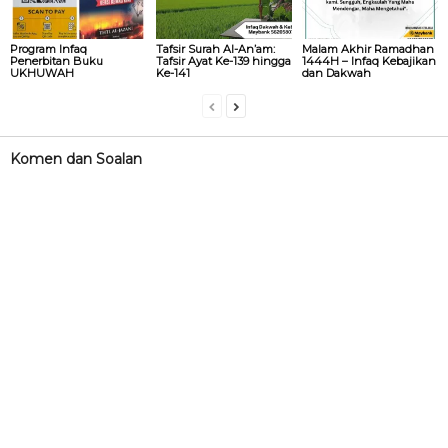
Program Infaq
Tafsir Surah Al-An’am:
Malam Akhir Ramadhan
Penerbitan Buku
Tafsir Ayat Ke-139 hingga
1444H – Infaq Kebajikan
UKHUWAH
Ke-141
dan Dakwah
Komen dan Soalan