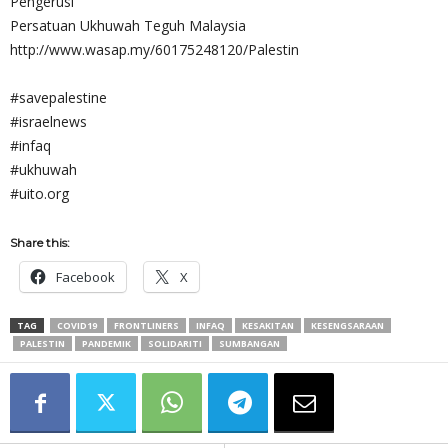
Pengerusi
Persatuan Ukhuwah Teguh Malaysia
http://www.wasap.my/60175248120/Palestin
#savepalestine
#israelnews
#infaq
#ukhuwah
#uito.org
Share this:
Facebook
X
TAG
COVID19
FRONTLINERS
INFAQ
KESAKITAN
KESENGSARAAN
PALESTIN
PANDEMIK
SOLIDARITI
SUMBANGAN