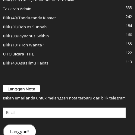
335
Tazkirah Admin
242
Bilik (49) Tanda-tanda Kiamat
184
Bilik (01) Fiqh As Sunnah
160
Bilik (08) Riyadhus Solihin
155
Bilik (101) Fiqh Wanita 1
122
UiTO Bicara THTL
113
Bilik (40) Asas Ilmu Hadits
Langgan Nota
Isikan email anda untuk melanggan nota terbaru dari bilik telegram.
Email
Langgan!!