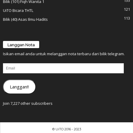
155
Bilik (101) Fiqh Wanita 1
121
UiTO Bicara THTL
113
Bilik (40) Asas Ilmu Hadits
Langgan Nota
Isikan email anda untuk melanggan nota terbaru dari bilik telegram.
Email
Langgan!!
Join 7,227 other subscribers
© UiTO 2016 - 2023