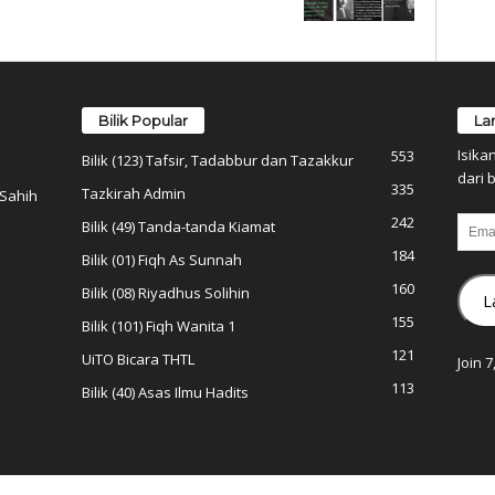
Bilik Popular
La
Isika
553
Bilik (123) Tafsir, Tadabbur dan Tazakkur
dari b
335
Tazkirah Admin
 Sahih
242
Email
Bilik (49) Tanda-tanda Kiamat
184
Bilik (01) Fiqh As Sunnah
160
Bilik (08) Riyadhus Solihin
L
155
Bilik (101) Fiqh Wanita 1
121
UiTO Bicara THTL
Join 
113
Bilik (40) Asas Ilmu Hadits