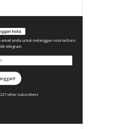
nggan Nota
n email anda untuk melanggan nota terbaru
ilik telegram.
anggan!!
7,227 other subscribers