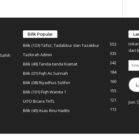
Bilik Popular
La
Isika
553
Bilik (123) Tafsir, Tadabbur dan Tazakkur
dari b
335
Tazkirah Admin
 Sahih
242
Email
Bilik (49) Tanda-tanda Kiamat
184
Bilik (01) Fiqh As Sunnah
160
Bilik (08) Riyadhus Solihin
L
155
Bilik (101) Fiqh Wanita 1
121
UiTO Bicara THTL
Join 
113
Bilik (40) Asas Ilmu Hadits