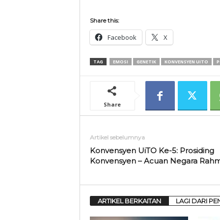
Share this:
Facebook
X
TAG
EMOSI
GENETIK
KONVENSYEN UITO
P
Share
Artikel sebelumnya
Konvensyen UiTO Ke-5: Prosiding
Konvensyen – Acuan Negara Rah
ARTIKEL BERKAITAN
LAGI DARI PE