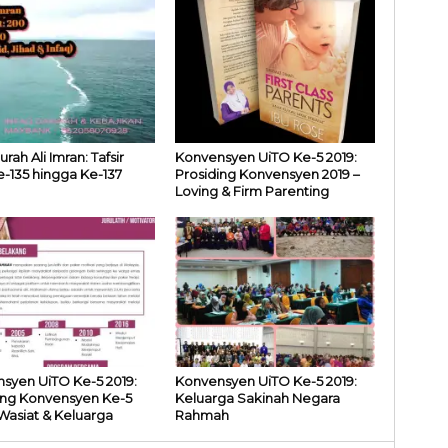
urah Ali Imran: Tafsir
Konvensyen UiTO Ke-5 2019:
e-135 hingga Ke-137
Prosiding Konvensyen 2019 –
Loving & Firm Parenting
syen UiTO Ke-5 2019:
Konvensyen UiTO Ke-5 2019:
ing Konvensyen Ke-5
Keluarga Sakinah Negara
 Wasiat & Keluarga
Rahmah