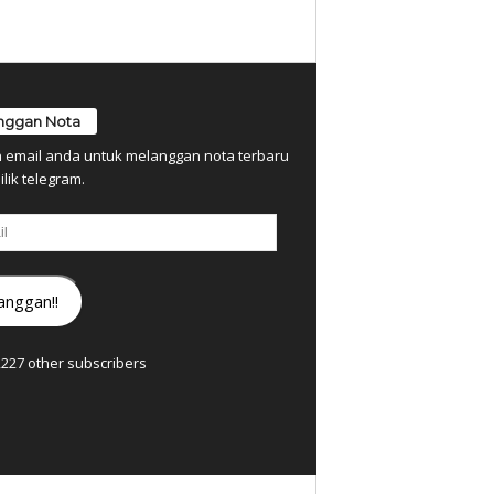
nggan Nota
n email anda untuk melanggan nota terbaru
ilik telegram.
anggan!!
7,227 other subscribers