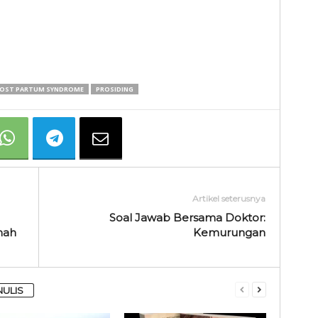
OST PARTUM SYNDROME
PROSIDING
Artikel seterusnya
Soal Jawab Bersama Doktor:
mah
Kemurungan
NULIS