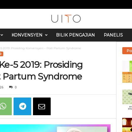
KONVENSYEN
BILIK PENGAJIAN
PANELIS
5 2019: Prosiding Konvensyen – Post Partum Syndrome
Po
9
e-5 2019: Prosiding
t Partum Syndrome
26
0