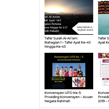
Tafsir Surah Al-An’am:
Tafsir S
Bahagian 1 – Tafsir Ayat Ke-40
Ayat K
hingga Ke-43
Konvensyen UiTO Ke-5:
Konven
Prosiding Konvensyen – Acuan
Prosid
Negara Rahmah
2019 –