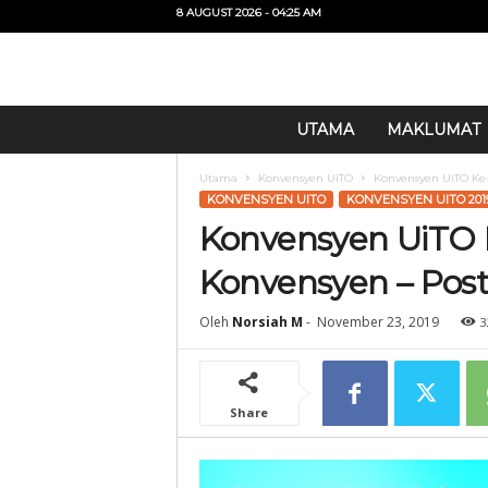
8 AUGUST 2026 - 04:25 AM
U
UTAMA
MAKLUMAT
i
T
Utama
Konvensyen UiTO
Konvensyen UiTO Ke-
O
KONVENSYEN UITO
KONVENSYEN UITO 201
Konvensyen UiTO K
Konvensyen – Pos
Oleh
Norsiah M
-
November 23, 2019
3
Share