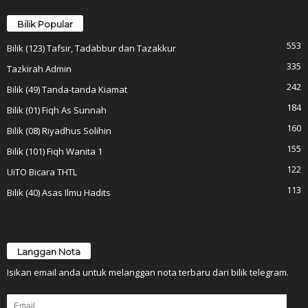
Bilik Popular
553
Bilik (123) Tafsir, Tadabbur dan Tazakkur
335
Tazkirah Admin
242
Bilik (49) Tanda-tanda Kiamat
184
Bilik (01) Fiqh As Sunnah
160
Bilik (08) Riyadhus Solihin
155
Bilik (101) Fiqh Wanita 1
122
UiTO Bicara THTL
113
Bilik (40) Asas Ilmu Hadits
Langgan Nota
Isikan email anda untuk melanggan nota terbaru dari bilik telegram.
Email