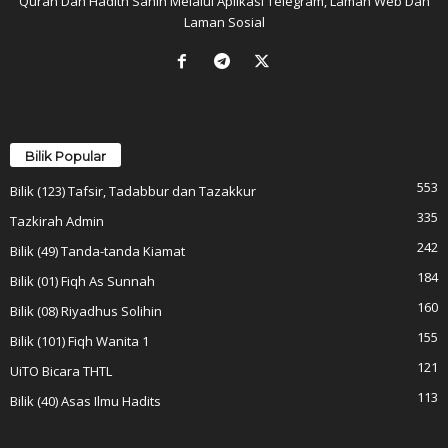
Quran Dan Hadith Sahih Melalui Aplikasi Telegram, Laman Web Dan
Laman Sosial
Bilik Popular
553
Bilik (123) Tafsir, Tadabbur dan Tazakkur
335
Tazkirah Admin
242
Bilik (49) Tanda-tanda Kiamat
184
Bilik (01) Fiqh As Sunnah
160
Bilik (08) Riyadhus Solihin
155
Bilik (101) Fiqh Wanita 1
121
UiTO Bicara THTL
113
Bilik (40) Asas Ilmu Hadits