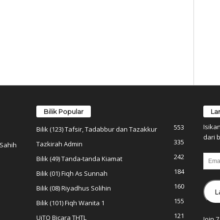
Bilik Popular
La
Isika
553
Bilik (123) Tafsir, Tadabbur dan Tazakkur
dari b
335
Tazkirah Admin
 Sahih
242
Email
Bilik (49) Tanda-tanda Kiamat
184
Bilik (01) Fiqh As Sunnah
160
Bilik (08) Riyadhus Solihin
L
155
Bilik (101) Fiqh Wanita 1
121
UiTO Bicara THTL
Join 