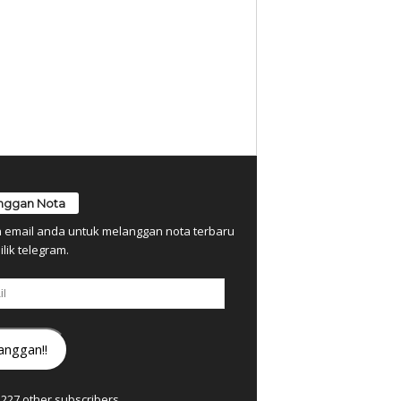
nggan Nota
n email anda untuk melanggan nota terbaru
ilik telegram.
anggan!!
7,227 other subscribers