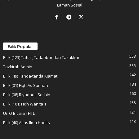
Laman Sosial
Bilik Popular
553
Bilik (123) Tafsir, Tadabbur dan Tazakkur
335
Tazkirah Admin
242
Bilik (49) Tanda-tanda Kiamat
184
Bilik (01) Fiqh As Sunnah
160
Bilik (08) Riyadhus Solihin
155
Bilik (101) Fiqh Wanita 1
121
UiTO Bicara THTL
113
Bilik (40) Asas Ilmu Hadits