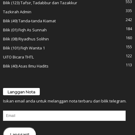
553
Bilik (123) Tafsir, Tadabbur dan Tazakkur
335
Tazkirah Admin
242
Bilik (49) Tanda-tanda Kiamat
184
Bilik (01) Fiqh As Sunnah
160
Bilik (08) Riyadhus Solihin
155
Bilik (101) Fiqh Wanita 1
122
UiTO Bicara THTL
113
Bilik (40) Asas Ilmu Hadits
Langgan Nota
Isikan email anda untuk melanggan nota terbaru dari bilik telegram.
Email
Langgan!!