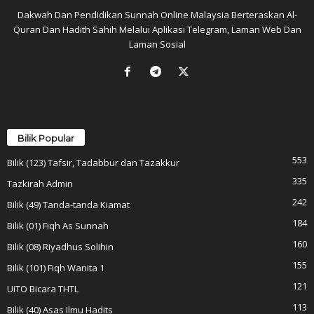
Dakwah Dan Pendidikan Sunnah Online Malaysia Berteraskan Al-
Quran Dan Hadith Sahih Melalui Aplikasi Telegram, Laman Web Dan
Laman Sosial
Bilik Popular
553
Bilik (123) Tafsir, Tadabbur dan Tazakkur
335
Tazkirah Admin
242
Bilik (49) Tanda-tanda Kiamat
184
Bilik (01) Fiqh As Sunnah
160
Bilik (08) Riyadhus Solihin
155
Bilik (101) Fiqh Wanita 1
121
UiTO Bicara THTL
113
Bilik (40) Asas Ilmu Hadits