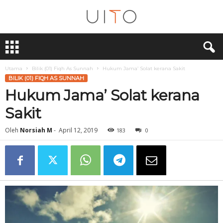
U
i
T
O
Utama
Bilik (01) Fiqh As Sunnah
Hukum Jama’ Solat kerana Sakit
BILIK (01) FIQH AS SUNNAH
Hukum Jama’ Solat kerana
Sakit
Oleh
Norsiah M
-
April 12, 2019
183
0