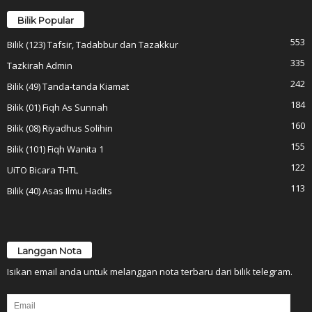
Bilik Popular
553
Bilik (123) Tafsir, Tadabbur dan Tazakkur
335
Tazkirah Admin
242
Bilik (49) Tanda-tanda Kiamat
184
Bilik (01) Fiqh As Sunnah
160
Bilik (08) Riyadhus Solihin
155
Bilik (101) Fiqh Wanita 1
122
UiTO Bicara THTL
113
Bilik (40) Asas Ilmu Hadits
Langgan Nota
Isikan email anda untuk melanggan nota terbaru dari bilik telegram.
Email