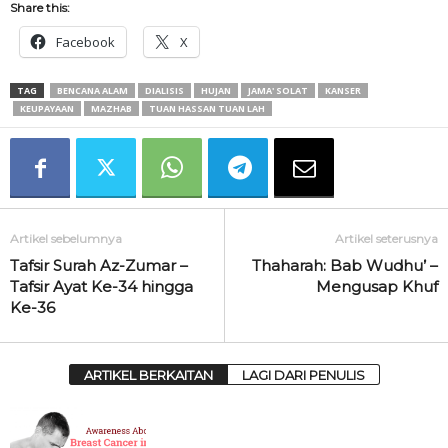
Share this:
Facebook
X
TAG
BENCANA ALAM
DIALISIS
HUJAN
JAMA' SOLAT
KANSER
KEUPAYAAN
MAZHAB
TUAN HASSAN TUAN LAH
Artikel sebelumnya
Artikel seterusnya
Tafsir Surah Az-Zumar –
Thaharah: Bab Wudhu’ –
Tafsir Ayat Ke-34 hingga
Mengusap Khuf
Ke-36
ARTIKEL BERKAITAN
LAGI DARI PENULIS