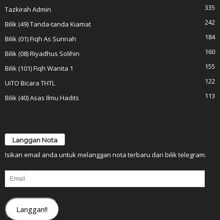
335
Tazkirah Admin
242
Bilik (49) Tanda-tanda Kiamat
184
Bilik (01) Fiqh As Sunnah
160
Bilik (08) Riyadhus Solihin
155
Bilik (101) Fiqh Wanita 1
122
UiTO Bicara THTL
113
Bilik (40) Asas Ilmu Hadits
Langgan Nota
Isikan email anda untuk melanggan nota terbaru dari bilik telegram.
Email
Langgan!!