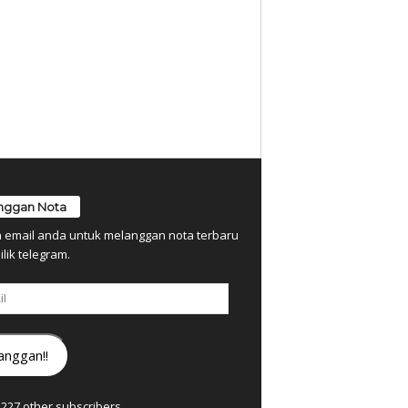
nggan Nota
n email anda untuk melanggan nota terbaru
ilik telegram.
anggan!!
7,227 other subscribers