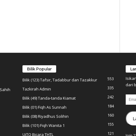
Bilik Popular
La
Isika
553
Bilik (123) Tafsir, Tadabbur dan Tazakkur
dari b
335
Tazkirah Admin
 Sahih
242
Email
Bilik (49) Tanda-tanda Kiamat
184
Bilik (01) Fiqh As Sunnah
160
Bilik (08) Riyadhus Solihin
L
155
Bilik (101) Fiqh Wanita 1
121
UiTO Bicara THTL
Join 