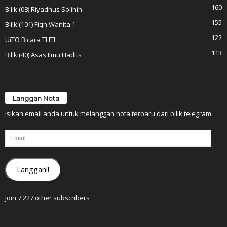
160
Bilik (08) Riyadhus Solihin
155
Bilik (101) Fiqh Wanita 1
122
UiTO Bicara THTL
113
Bilik (40) Asas Ilmu Hadits
Langgan Nota
Isikan email anda untuk melanggan nota terbaru dari bilik telegram.
Email
Langgan!!
Join 7,227 other subscribers