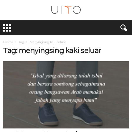
U
i
T
O
Utama
Tag
Menyingsing kaki seluar
Tag: menyingsing kaki seluar