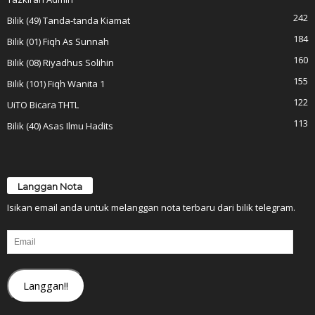
242
Bilik (49) Tanda-tanda Kiamat
184
Bilik (01) Fiqh As Sunnah
160
Bilik (08) Riyadhus Solihin
155
Bilik (101) Fiqh Wanita 1
122
UiTO Bicara THTL
113
Bilik (40) Asas Ilmu Hadits
Langgan Nota
Isikan email anda untuk melanggan nota terbaru dari bilik telegram.
Email
Langgan!!