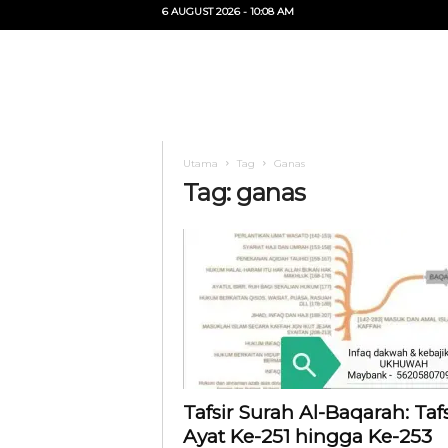
6 AUGUST 2026 - 10:08 AM
U
i
T
Utama
Tag
Ganas
O
Tag: ganas
Tafsir Surah Al-Baqarah: Tafs
Ayat Ke-251 hingga Ke-253