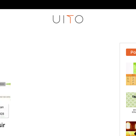
Po
ir