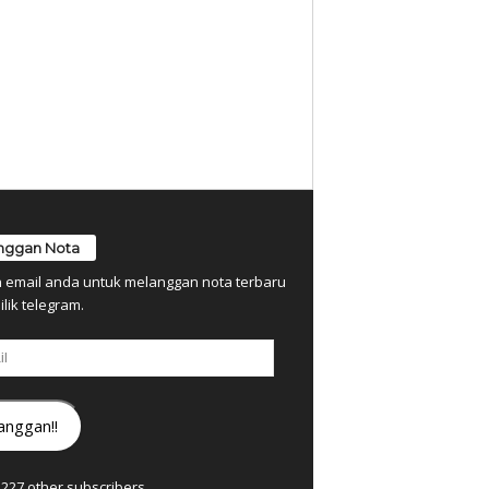
nggan Nota
n email anda untuk melanggan nota terbaru
ilik telegram.
anggan!!
7,227 other subscribers