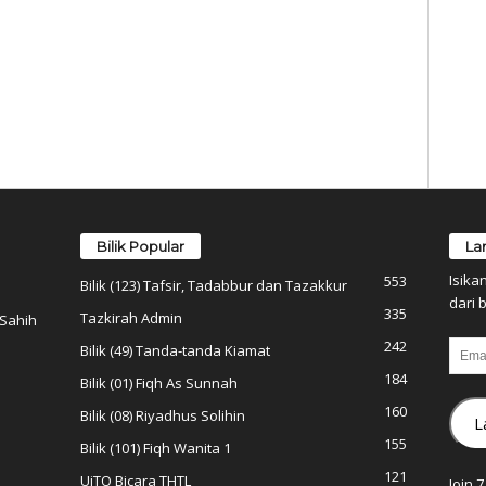
Bilik Popular
La
Isika
553
Bilik (123) Tafsir, Tadabbur dan Tazakkur
dari b
335
Tazkirah Admin
 Sahih
242
Email
Bilik (49) Tanda-tanda Kiamat
184
Bilik (01) Fiqh As Sunnah
160
Bilik (08) Riyadhus Solihin
L
155
Bilik (101) Fiqh Wanita 1
121
UiTO Bicara THTL
Join 