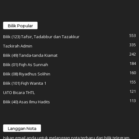
Bilik Popular
553
Bilik (123) Tafsir, Tadabbur dan Tazakkur
335
Tazkirah Admin
242
Bilik (49) Tanda-tanda Kiamat
184
Bilik (01) Fiqh As Sunnah
160
Bilik (08) Riyadhus Solihin
155
Bilik (101) Fiqh Wanita 1
121
UiTO Bicara THTL
113
Bilik (40) Asas Ilmu Hadits
Langgan Nota
Isikan email anda untuk melanggan nota terbaru dari bilik telegram.