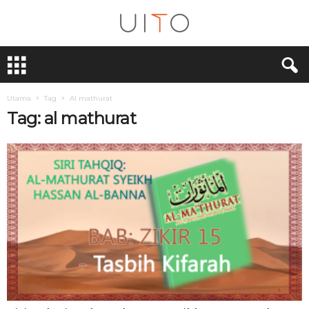
U
i
T
O
Utama
Tag
Al mathurat
Tag: al mathurat