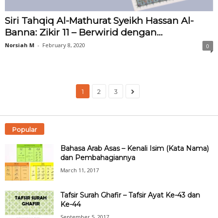
Siri Tahqiq Al-Mathurat Syeikh Hassan Al-
Banna: Zikir 11 – Berwirid dengan...
Norsiah M
-
February 8, 2020
0
1
2
3
Popular
Bahasa Arab Asas – Kenali Isim (Kata Nama)
dan Pembahagiannya
March 11, 2017
Tafsir Surah Ghafir – Tafsir Ayat Ke-43 dan
Ke-44
September 5, 2017