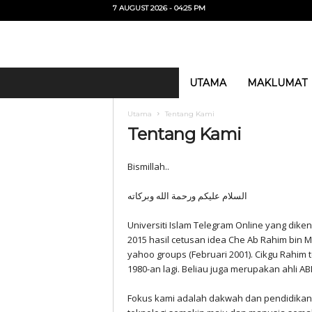
7 AUGUST 2026 - 04:25 PM
U
UTAMA
MAKLUMAT
i
T
Utama
Tentang Kami
O
Tentang Kami
Bismillah..
السلام عليكم ورحمة الله وبركاته
Universiti Islam Telegram Online yang dik
2015 hasil cetusan idea Che Ab Rahim bi
yahoo groups (Februari 2001). Cikgu Rahim 
1980-an lagi. Beliau juga merupakan ahli A
Fokus kami adalah dakwah dan pendidikan t