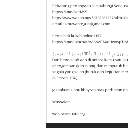
Sebarang pertanyaan sila hubungi Setia
https://t.me/NorM99
http://www.wasap.my/60192831337/ahliuk
email:
ukhuwahteguh@gmail.com
Sertai bilik kuliah online UiTO:
https://t.me/joinchat/AAAAAE34ioUwoypTrs
يَنْهَوْنَ عَنِ ٱلْمُنكَرِ ۚ وَأُو۟لَٰئِكَ هُمُ ٱلْمُفْلِحُونَ
Dan hendaklah ada di antara kamu satu p
(mengembangkan Islam), dan menyuruh berb
segala yang salah (buruk dan keji). Dan me
Ali ‘Imran: 104 ]
Jazaakumullahu khayran atas perhatian da
Wassalam.
web rasmi: uito.org