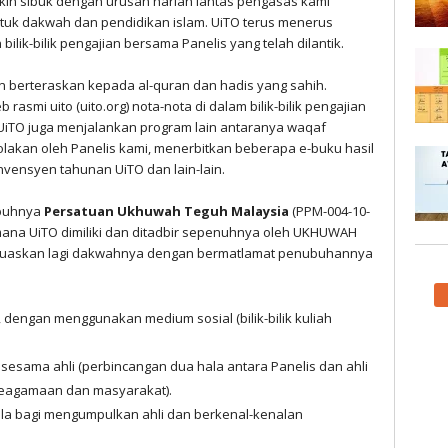
in sibuk dengan urusan harian lantas pengasas kami
tuk dakwah dan pendidikan islam. UiTO terus menerus
lik-bilik pengajian bersama Panelis yang telah dilantik.
n berteraskan kepada al-quran dan hadis yang sahih.
asmi uito (uito.org) nota-nota di dalam bilik-bilik pengajian
UiTO juga menjalankan program lain antaranya waqaf
lakan oleh Panelis kami, menerbitkan beberapa e-buku hasil
nvensyen tahunan UiTO dan lain-lain.
ubuhnya
Persatuan Ukhuwah Teguh Malaysia
(PPM-004-10-
mana UiTO dimiliki dan ditadbir sepenuhnya oleh UKHUWAH
luaskan lagi dakwahnya dengan bermatlamat penubuhannya
dengan menggunakan medium sosial (bilik-bilik kuliah
sama ahli (perbincangan dua hala antara Panelis dan ahli
 keagamaan dan masyarakat).
a bagi mengumpulkan ahli dan berkenal-kenalan