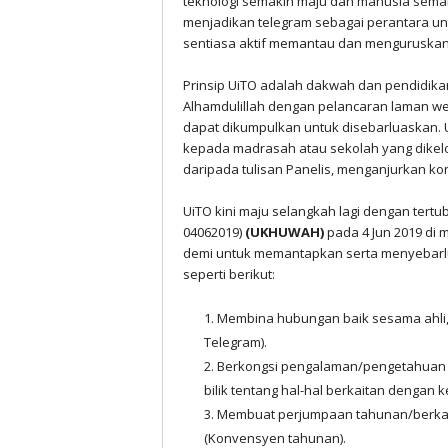
teknologi semakin maju dan manusia semak
menjadikan telegram sebagai perantara un
sentiasa aktif memantau dan menguruskan bi
Prinsip UiTO adalah dakwah dan pendidika
Alhamdulillah dengan pelancaran laman web r
dapat dikumpulkan untuk disebarluaskan. 
kepada madrasah atau sekolah yang dikelo
daripada tulisan Panelis, menganjurkan ko
UiTO kini maju selangkah lagi dengan tert
04062019)
(UKHUWAH)
pada 4 Jun 2019 di 
demi untuk memantapkan serta menyebar
seperti berikut:
Membina hubungan baik sesama ahli, 
Telegram).
Berkongsi pengalaman/pengetahuan se
bilik tentang hal-hal berkaitan dengan
Membuat perjumpaan tahunan/berkal
(Konvensyen tahunan).