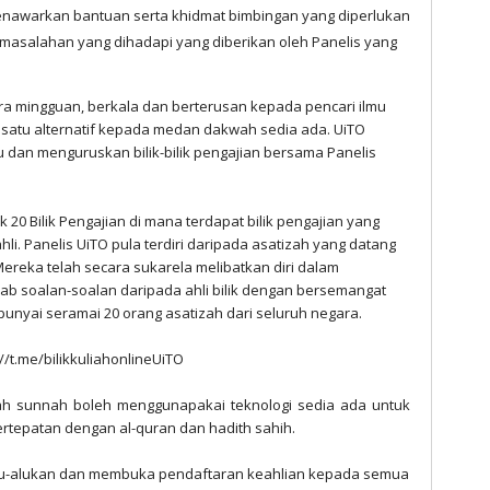
enawarkan bantuan serta khidmat bimbingan yang diperlukan
rmasalahan yang dihadapi yang diberikan oleh Panelis yang
ra mingguan, berkala dan berterusan kepada pencari ilmu
satu alternatif kepada medan dakwah sedia ada. UiTO
 dan menguruskan bilik-bilik pengajian bersama Panelis
20 Bilik Pengajian di mana terdapat bilik pengajian yang
li. Panelis UiTO pula terdiri daripada asatizah yang datang
ereka telah secara sukarela melibatkan diri dalam
ab soalan-soalan daripada ahli bilik dengan bersemangat
punyai seramai 20 orang asatizah dari seluruh negara.
s://t.me/bilikkuliahonlineUiTO
 sunnah boleh menggunapakai teknologi sedia ada untuk
tepatan dengan al-quran dan hadith sahih.
-alukan dan membuka pendaftaran keahlian kepada semua