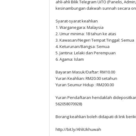
ahli-ahli Bilik Telegram UiTO (Panelis, Admi
kesinambungan dakwah sunnah secara onli
Syarat-syarat keahlian
1. Warganegara: Malaysia
2. Umur minima: 18 tahun ke atas
3. Kawasan/Negeri Tempat Tinggal: Semua
4. Keturunan/Bangsa: Semua
5. Jantina: Lelaki dan Perempuan
6. Agama: Islam
Bayaran Masuk/Daftar: RM10.00
Yuran Keahlian: RM20.00 setahun
Yuran Seumur Hidup : RM200.00
Yuran Pendaftaran hendaklah didepositk
562058070928)
Borang keahlian boleh didapati di link berik
http://bit.ly/AhliUkhuwah