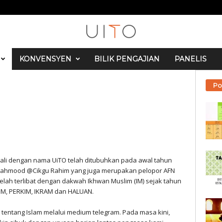
KONVENSYEN
BILIK PENGAJIAN
PANELIS
Po
enali dengan nama UiTO telah ditubuhkan pada awal tahun
n Mahmood @Cikgu Rahim yang juga merupakan pelopor AFN
telah terlibat dengan dakwah Ikhwan Muslim (IM) sejak tahun
BIM, PERKIM, IKRAM dan HALUAN.
entang Islam melalui medium telegram. Pada masa kini,