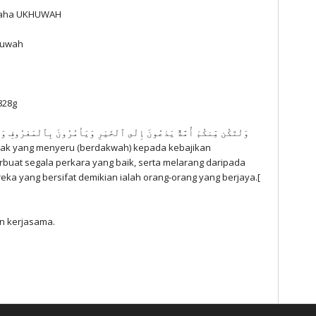
usaha UKHUWAH
huwah
828g
وَلْتَكُن مِّنكُمْ أُمَّةٌ يَدْعُونَ إِلَى ٱلْخَيْرِ وَيَأْمُرُونَ بِٱلْمَعْرُوفِ وَ
uak yang menyeru (berdakwah) kepada kebajikan
uat segala perkara yang baik, serta melarang daripada
reka yang bersifat demikian ialah orang-orang yang berjaya.[
n kerjasama.