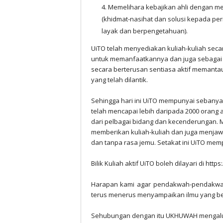
Memelihara kebajikan ahli dengan m
(khidmat-nasihat dan solusi kepada pe
layak dan berpengetahuan).
UiTO telah menyediakan kuliah-kuliah seca
untuk memanfaatkannya dan juga sebagai 
secara berterusan sentiasa aktif memantau
yang telah dilantik.
Sehingga hari ini UiTO mempunyai sebanyak 
telah mencapai lebih daripada 2000 orang ah
dari pelbagai bidang dan kecenderungan. M
memberikan kuliah-kuliah dan juga menjaw
dan tanpa rasa jemu. Setakat ini UiTO mem
Bilik Kuliah aktif UiTO boleh dilayari di http
Harapan kami agar pendakwah-pendakwah
terus menerus menyampaikan ilmu yang ber
Sehubungan dengan itu UKHUWAH mengalu