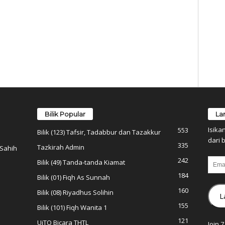
Bilik Popular
La
Isika
553
Bilik (123) Tafsir, Tadabbur dan Tazakkur
dari b
335
Tazkirah Admin
 Sahih
242
Email
Bilik (49) Tanda-tanda Kiamat
184
Bilik (01) Fiqh As Sunnah
160
Bilik (08) Riyadhus Solihin
L
155
Bilik (101) Fiqh Wanita 1
121
UiTO Bicara THTL
Join 