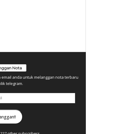
nggan Nota
n email anda untuk melanggan nota terbaru
ilik telegram.
anggan!!
7,227 other subscribers