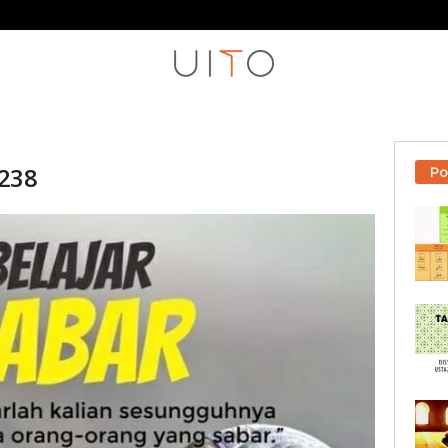
238
Po