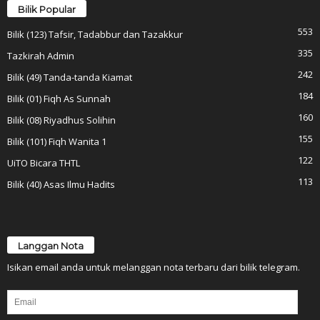
Bilik Popular
553
Bilik (123) Tafsir, Tadabbur dan Tazakkur
335
Tazkirah Admin
242
Bilik (49) Tanda-tanda Kiamat
184
Bilik (01) Fiqh As Sunnah
160
Bilik (08) Riyadhus Solihin
155
Bilik (101) Fiqh Wanita 1
122
UiTO Bicara THTL
113
Bilik (40) Asas Ilmu Hadits
Langgan Nota
Isikan email anda untuk melanggan nota terbaru dari bilik telegram.
Email