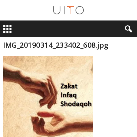
U
i
T
O
IMG_20190314_233402_608.jpg