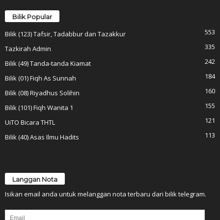
Bilik Popular
553
Bilik (123) Tafsir, Tadabbur dan Tazakkur
335
Tazkirah Admin
242
Bilik (49) Tanda-tanda Kiamat
184
Bilik (01) Fiqh As Sunnah
160
Bilik (08) Riyadhus Solihin
155
Bilik (101) Fiqh Wanita 1
121
UiTO Bicara THTL
113
Bilik (40) Asas Ilmu Hadits
Langgan Nota
Isikan email anda untuk melanggan nota terbaru dari bilik telegram.
Email