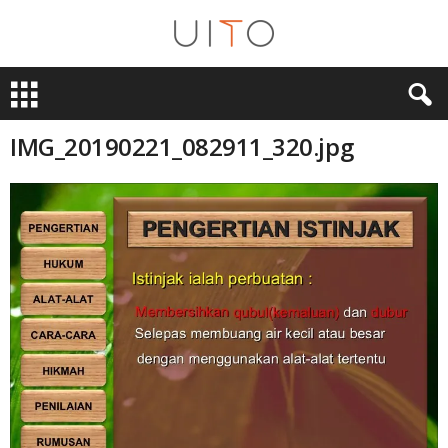
U
i
T
O
IMG_20190221_082911_320.jpg