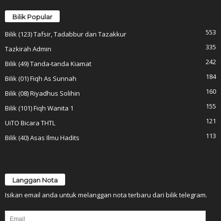
Bilik Popular
553
Bilik (123) Tafsir, Tadabbur dan Tazakkur
335
Tazkirah Admin
242
Bilik (49) Tanda-tanda Kiamat
184
Bilik (01) Fiqh As Sunnah
160
Bilik (08) Riyadhus Solihin
155
Bilik (101) Fiqh Wanita 1
121
UiTO Bicara THTL
113
Bilik (40) Asas Ilmu Hadits
Langgan Nota
Isikan email anda untuk melanggan nota terbaru dari bilik telegram.
Email