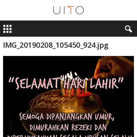
U
i
T
O
IMG_20190208_105450_924.jpg