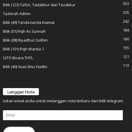
553
Bilik (123) Tafsir, Tadabbur dan Tazakkur
335
Tazkirah Admin
242
Bilik (49) Tanda-tanda Kiamat
184
Bilik (01) Fiqh As Sunnah
160
Bilik (08) Riyadhus Solihin
155
Bilik (101) Fiqh Wanita 1
121
UiTO Bicara THTL
113
Bilik (40) Asas Ilmu Hadits
Langgan Nota
Isikan email anda untuk melanggan nota terbaru dari bilik telegram.
Email